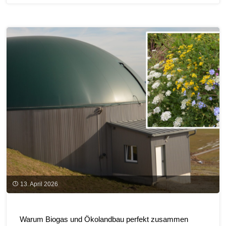
„Schafwolle
in
Garten-
und
Landschaftsbau“
am
20.05.2026"
13. April 2026
Warum Biogas und Ökolandbau perfekt zusammen