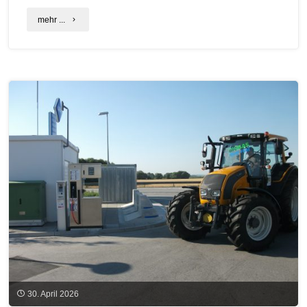
"Konjunkturumfrage
mehr ...
Biogas
Bayern
–
Abwärtstrend
der
Stimmung
schwächt
sich
ab"
30. April 2026