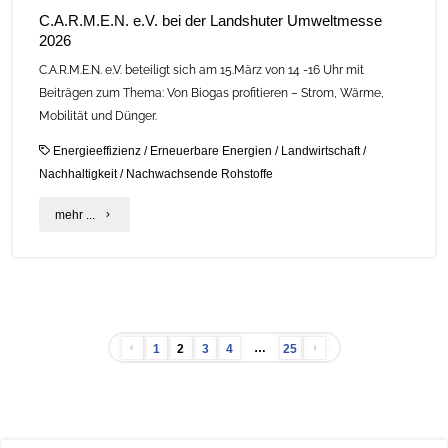
C.A.R.M.E.N. e.V. bei der Landshuter Umweltmesse
2026
C.A.R.M.E.N. e.V. beteiligt sich am 15.März von 14 -16 Uhr mit
Beiträgen zum Thema: Von Biogas profitieren – Strom, Wärme,
Mobilität und Dünger.
Energieeffizienz
/
Erneuerbare Energien
/
Landwirtschaft
/
Nachhaltigkeit
/
Nachwachsende Rohstoffe
"C.A.R.M.E.N.
mehr ...
e.V.
bei
der
…
1
2
3
4
25
Landshuter
Seitennummerierung
Umweltmesse
2026"
der