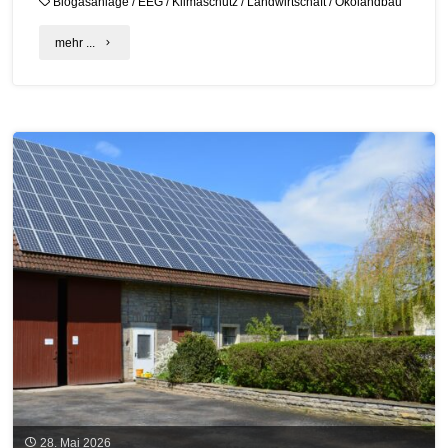
Biogasanlage
/
EEG
/
Klimaschutz
/
Landwirtschaft
/
Ökolandbau
"C.A.R.M.E.N.
mehr ...
Fachgespräch:
Biogas
im
Ökolandbau
–
Dein
Weg
zur
Umsetzung"
28. Mai 2026