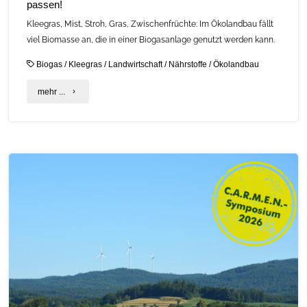
passen!
Kleegras, Mist, Stroh, Gras, Zwischenfrüchte: Im Ökolandbau fällt
viel Biomasse an, die in einer Biogasanlage genutzt werden kann.
Biogas
/
Kleegras
/
Landwirtschaft
/
Nährstoffe
/
Ökolandbau
"Warum
mehr ...
Biogas
und
Ökolandbau
perfekt
zusammen
passen!"