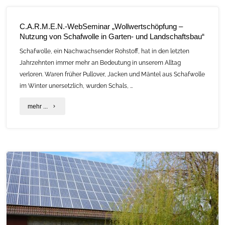
2026:
C.A.R.M.E.N.-WebSeminar „Wollwertschöpfung –
Nachhaltig.
Nutzung von Schafwolle in Garten- und Landschaftsbau“
Innovativ.
Schafwolle, ein Nachwachsender Rohstoff, hat in den letzten
Jahrzehnten immer mehr an Bedeutung in unserem Alltag
Vernetzt."
verloren. Waren früher Pullover, Jacken und Mäntel aus Schafwolle
im Winter unersetzlich, wurden Schals, …
"C.A.R.M.E.N.-
mehr ...
WebSeminar
„Wollwertschöpfung
–
Nutzung
von
Schafwolle