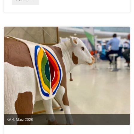
Energieeffizienz:
Ab
sofort
keine
Förderung
für
Stromspeicher
und
elektrische
Landmaschinen"
4. März 2026