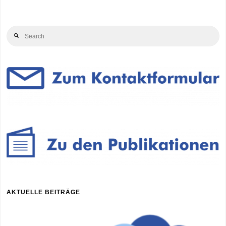
Beiträge
Se
Search
for
AKTUELLE BEITRÄGE