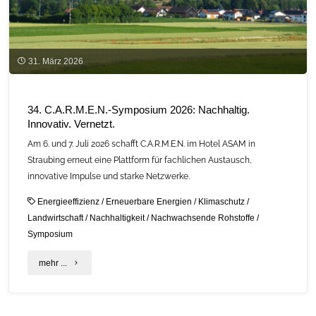
31. März 2026
34. C.A.R.M.E.N.-Symposium 2026: Nachhaltig.
Innovativ. Vernetzt.
Am 6. und 7. Juli 2026 schafft C.A.R.M.E.N. im Hotel ASAM in
Straubing erneut eine Plattform für fachlichen Austausch,
innovative Impulse und starke Netzwerke.
Energieeffizienz
/
Erneuerbare Energien
/
Klimaschutz
/
Landwirtschaft
/
Nachhaltigkeit
/
Nachwachsende Rohstoffe
/
Symposium
"34.
mehr ...
C.A.R.M.E.N.-
Symposium