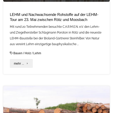
LEHM und Nachwachsende Rohstoffe auf der LEHM-
Tour am 23. Mai zwischen Rötz und Moosbach
Mit rund 20 Teilnehmenden besuchte C.A.R.M.E.N. e.V. den Lehm-
und Ziegelhersteller Schlagmann Poroton in Rötz und die neueste
LEHM-Baustelle bei der Bioland-Gärtnerei Steinhilber. Von Natur
aus vereint Lehm einzigartige bauphysikalische …
Bauen
/
Holz
/
Lehm
"LEHM
mehr ...
und
Nachwachsende
Rohstoffe
auf
der