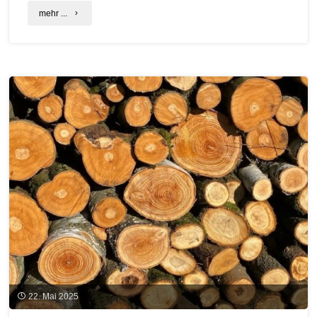
"Wegweisende
mehr ...
Impulse
für
nachhaltiges
Bauen:
Neue
C.A.R.M.E.N.-
WebSeminare"
22. Mai 2025