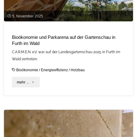
5. November 2025
Bioökonomie und Parkarena auf der Gartenschau in
Furth im Wald
C.A.R.M.E.N. e.V. war auf der Landesgartenschau 2025 in Furth im
Wald vertreten.
Bioökonomie
/
Energieeffizienz
/
Holzbau
"Bioökonomie
mehr ...
und
Parkarena
auf
der
Gartenschau