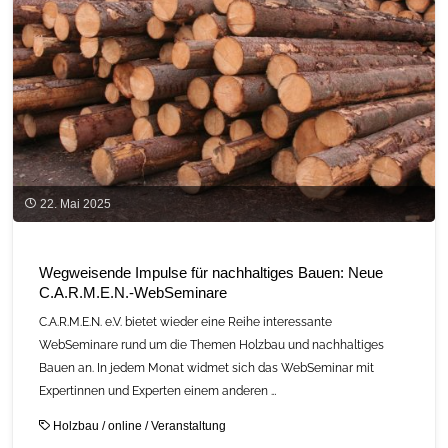
LEHM-
Tour
am
23.
Mai
zwischen
22. Mai 2025
Rötz
und
Wegweisende Impulse für nachhaltiges Bauen: Neue
C.A.R.M.E.N.-WebSeminare
Moosbach"
C.A.R.M.E.N. e.V. bietet wieder eine Reihe interessante
WebSeminare rund um die Themen Holzbau und nachhaltiges
Bauen an. In jedem Monat widmet sich das WebSeminar mit
Expertinnen und Experten einem anderen …
Holzbau
/
online
/
Veranstaltung