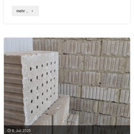
"Bauen
mehr ...
mit
Lehm:
Seminar
für
Architekturschaffende
und
SelbstbauerInnen
in
Störnstein"
8. Juli 2025