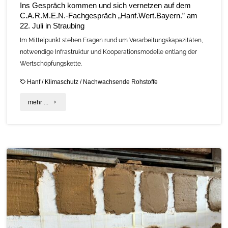
Ins Gespräch kommen und sich vernetzen auf dem
C.A.R.M.E.N.-Fachgespräch „Hanf.Wert.Bayern.” am
22. Juli in Straubing
Im Mittelpunkt stehen Fragen rund um Verarbeitungskapazitäten,
notwendige Infrastruktur und Kooperationsmodelle entlang der
Wertschöpfungskette.
Hanf
/
Klimaschutz
/
Nachwachsende Rohstoffe
"Ins
mehr ...
Gespräch
kommen
und
sich
vernetzen
auf
dem