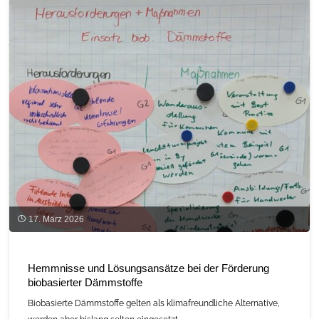
Lehm:
C.A.R.M.E.N.-
Seminar
für
Architekturschaffende
und
SelbstbauerInnen
am
23.
17. März 2026
und
25.07.26"
Hemmnisse und Lösungsansätze bei der Förderung
biobasierter Dämmstoffe
Biobasierte Dämmstoffe gelten als klimafreundliche Alternative,