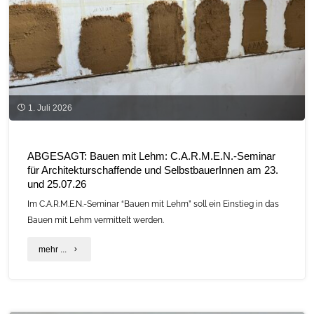
C.A.R.M.E.N.-
Fachgespräch
„Hanf.Wert.Bayern.”
am
1. Juli 2026
22.
Juli
ABGESAGT: Bauen mit Lehm: C.A.R.M.E.N.-Seminar
für Architekturschaffende und SelbstbauerInnen am 23.
in
und 25.07.26
Straubing"
Im C.A.R.M.E.N.-Seminar “Bauen mit Lehm” soll ein Einstieg in das
Bauen mit Lehm vermittelt werden.
"ABGESAGT:
mehr ...
Bauen
mit