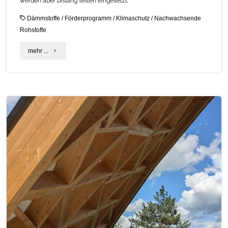
werden aber bislang selten eingesetzt.
Dämmstoffe
/
Förderprogramm
/
Klimaschutz
/
Nachwachsende
Rohstoffe
"Hemmnisse
mehr ...
und
Lösungsansätze
bei
der
Förderung
biobasierter
Dämmstoffe"