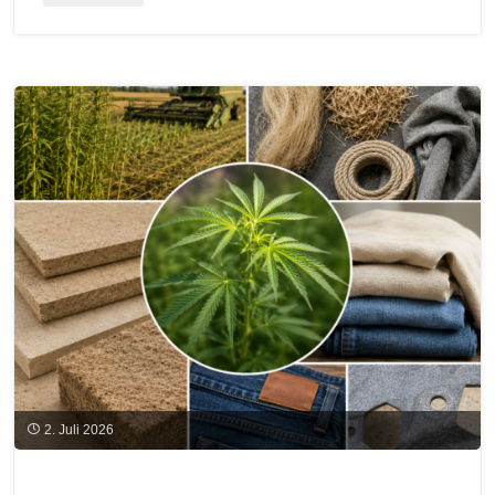
„Holz
und
Lehm
verbindet:
Neubau
Weißensee
Campus“
am
29.
Juli
in
2. Juli 2026
München"