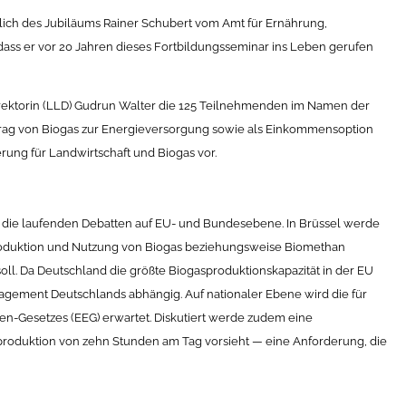
sslich des Jubiläums Rainer Schubert vom Amt für Ernährung,
ass er vor 20 Jahren dieses Fortbildungsseminar ins Leben gerufen
rektorin (LLD) Gudrun Walter die 125 Teilnehmenden im Namen der
trag von Biogas zur Energieversorgung sowie als Einkommensoption
erung für Landwirtschaft und Biogas vor.
er die laufenden Debatten auf EU- und Bundesebene. In Brüssel werde
Produktion und Nutzung von Biogas beziehungsweise Biomethan
oll. Da Deutschland die größte Biogasproduktionskapazität in der EU
gement Deutschlands abhängig. Auf nationaler Ebene wird die für
n-Gesetzes (EEG) erwartet. Diskutiert werde zudem eine
mproduktion von zehn Stunden am Tag vorsieht — eine Anforderung, die