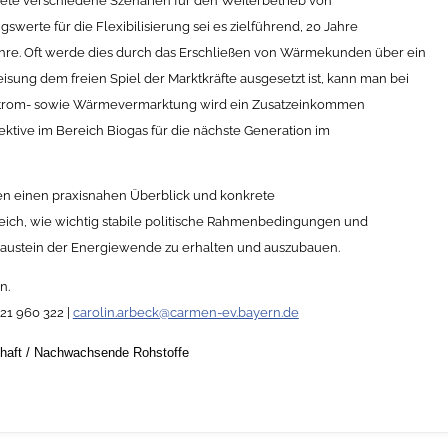
te verschiedene Szenarien für den Weiterbetrieb von
erte für die Flexibilisierung sei es zielführend, 20 Jahre
ahre. Oft werde dies durch das Erschließen von Wärmekunden über ein
ung dem freien Spiel der Marktkräfte ausgesetzt ist, kann man bei
 Strom- sowie Wärmevermarktung wird ein Zusatzeinkommen
ektive im Bereich Biogas für die nächste Generation im
en einen praxisnahen Überblick und konkrete
eich, wie wichtig stabile politische Rahmenbedingungen und
Baustein der Energiewende zu erhalten und auszubauen.
n.
421 960 322 |
carolin.arbeck@carmen-ev.bayern.de
haft
/
Nachwachsende Rohstoffe