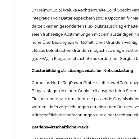
Dr. Helmut Loibl (Paluka Rechtsanwälte Loibl Specht Par
Integration von Batteriespeichern sowie Optionen für Ne
derzeit keinen gesonderten Flexibilitätszuschlag erhalt
seien frühzeitige Abstimmungen mit dem zuständigen Net
hohe Überbauung aus wirtschaftlichen Gründen wichtig
z.B. aus betrieblichen Gründen möglichst wenig investi
350 kW
in Frage. Loibl mahnte außerdem zur Sorgfalt 
el
Clusterbildung als Lösungsansatz bei Netzauslastung
Cornelius Herb (RegPower GmbH) stellte zwei Referenz
Biogasanlagen in einem Gebiet mit ausgelasteten Stromne
Einspeisepotenzial ermitteln, die passende Organisati
werden Lieferverpflichtungen der einzelnen Betriebe ver
Wirtschaftlichkeitsberechnungen und einer Machbarkeits
Betriebswirtschaftliche Praxis