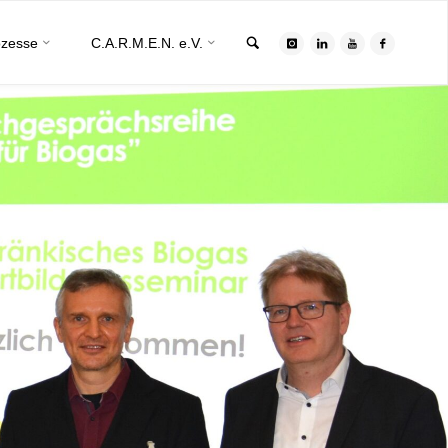
Search
ozesse
C.A.R.M.E.N. e.V.