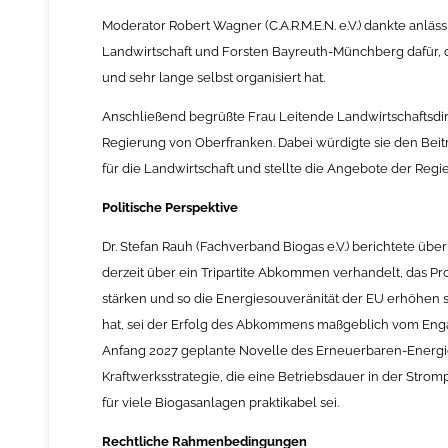
Moderator Robert Wagner (C.A.R.M.E.N. e.V.) dankte anlä
Landwirtschaft und Forsten Bayreuth-Münchberg dafür, d
und sehr lange selbst organisiert hat.
Anschließend begrüßte Frau Leitende Landwirtschaftsdi
Regierung von Oberfranken. Dabei würdigte sie den Bei
für die Landwirtschaft und stellte die Angebote der Regi
Politische Perspektive
Dr. Stefan Rauh (Fachverband Biogas e.V.) berichtete üb
derzeit über ein Tripartite Abkommen verhandelt, das 
stärken und so die Energiesouveränität der EU erhöhen s
hat, sei der Erfolg des Abkommens maßgeblich vom Enga
Anfang 2027 geplante Novelle des Erneuerbaren-Energie
Kraftwerksstrategie, die eine Betriebsdauer in der Stro
für viele Biogasanlagen praktikabel sei.
Rechtliche Rahmenbedingungen