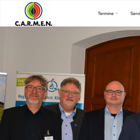
C.A.R.M.E.N.
Skip
e.V.
Termine
Serv
to
content