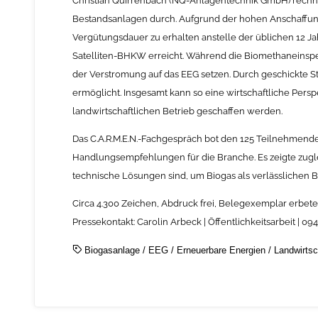
Christian Quirrenbach (NQ-Anlagentechnik GmbH) rechne
Bestandsanlagen durch. Aufgrund der hohen Anschaffungsw
Vergütungsdauer zu erhalten anstelle der üblichen 12 J
Satelliten-BHKW erreicht. Während die Biomethaneinspeis
der Verstromung auf das EEG setzen. Durch geschickte
ermöglicht. Insgesamt kann so eine wirtschaftliche Persp
landwirtschaftlichen Betrieb geschaffen werden.
Das C.A.R.M.E.N.-Fachgespräch bot den 125 Teilnehmend
Handlungsempfehlungen für die Branche. Es zeigte zugl
technische Lösungen sind, um Biogas als verlässlichen 
Circa 4.300 Zeichen, Abdruck frei, Belegexemplar erbete
Pressekontakt: Carolin Arbeck | Öffentlichkeitsarbeit | 09
Biogasanlage
/
EEG
/
Erneuerbare Energien
/
Landwirtsc