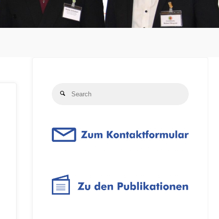
Search
Search
for: