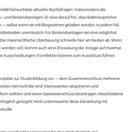
tmbB) beleuchtete aktuelle Rechtsfragen, insbesondere die
u- und Bestandsanlagen. Er wies darauf hin, dass Batteriespeicher
en — selbst wenn sie mit Biogasstrom geladen werden. In jedem Fall
zbetreiber unerlässlich. Für Bestandsanlagen sei eine möglichst
. Die maximal 8fache Überbauung schneide hier am besten ab. Wenn
ert werden soll, kommt auch eine Drosselung der Anlage auf maximal
bei Ausschreibungen: Formfehler können zum Ausschluss führen.
projekte zur Clusterbildung vor — dem Zusammenschluss mehrerer
tzen. Kernschritte sind: Interessenten akquirieren und
onsform wählen und einen Gasnetzanschluss beantragen. Abschließend
traglich geregelt. Herb untermauerte diese Darstellung mit
studie.