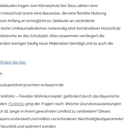
Gebäudes tragen zum Klimaschutz bei. Dazu zählen eine
 Holzschutz sowie eine Bauweise, die eine flexible Nutzung
on von Anfang an ermöglicht es, Gebäude an veränderte
reiche Umbaumaßnahmen notwendig sind. Konstruktiver Holzschutz
Abstriche an das Schutzziel. Alles zusammen verlängert die
den weniger häufig neue Materialien benötigt und so auch die
inden Sie hier.
n.
| ursula.peintner@carmen-ev.bayern.de
“FleWoKo – Flexible Wohnkonzepte“, gefördert durch das Bayerische
sten.
FleWoKo
ging der Fragen nach: Welche Grundvoraussetzungen
ist, lange in ihrem gewohnten Umfeld zu verbleiben? Dieses
Bauens entwickelt und mittels verschiedener Nachhaltigkeitsparameter
 beurteilt und optimiert werden.