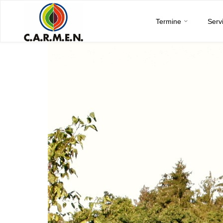
C.A.R.M.E.N.
Skip
e.V.
Termine
Serv
to
content