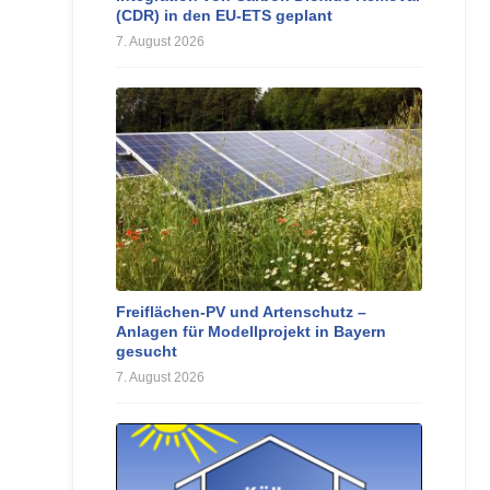
(CDR) in den EU-ETS geplant
7. August 2026
Freiflächen-PV und Artenschutz –
Anlagen für Modellprojekt in Bayern
gesucht
7. August 2026