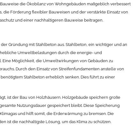
n Bauweise die Ökobilanz von Wohngebäuden maßgeblich verbessert
 die Förderung flexibler Bauweisen und der verstärkte Einsatz von
maschutz und einer nachhaltigeren Bauweise beitragen.
er Gründung mit Stahlbeton aus. Stahlbeton, ein wichtiger und an
erhebliche Umweltbelastungen durch die energie- und
l. Eine Möglichkeit, die Umweltwirkungen von Gebäuden zu
rbrauchs. Durch den Einsatz von Streifenfundamenten anstelle von
benötigtem Stahlbeton erheblich senken. Dies führt zu einer
rägt, ist der Bau von Holzhäusern. Holzgebäude speichern große
e gesamte Nutzungsdauer gespeichert bleibt. Diese Speicherung
Klimagas und hilft somit, die Erderwärmung zu bremsen. Die
 ist die nachhaltigste Lösung, um das Klima zu schützen.