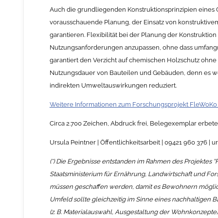
Auch die grundliegenden Konstruktionsprinzipien eines 
vorausschauende Planung, der Einsatz von konstruktivem
garantieren. Flexibilität bei der Planung der Konstrukti
Nutzungsanforderungen anzupassen, ohne dass umfang
garantiert den Verzicht auf chemischen Holzschutz ohne 
Nutzungsdauer von Bauteilen und Gebäuden, denn es wer
indirekten Umweltauswirkungen reduziert.
Weitere Informationen zum Forschungsprojekt FleWoKo f
Circa 2.700 Zeichen, Abdruck frei, Belegexemplar erbete
Ursula Peintner | Öffentlichkeitsarbeit | 09421 960 376 
(*) Die Ergebnisse entstanden im Rahmen des Projektes 
Staatsministerium für Ernährung, Landwirtschaft und For
müssen geschaffen werden, damit es Bewohnern möglich 
Umfeld sollte gleichzeitig im Sinne eines nachhaltigen 
(z. B. Materialauswahl, Ausgestaltung der Wohnkonzepte)