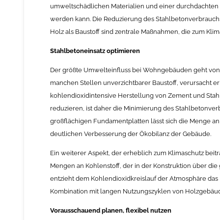
umweltschädlichen Materialien und einer durchdachte
werden kann. Die Reduzierung des Stahlbetonverbrauchs,
Holz als Baustoff sind zentrale Maßnahmen, die zum Kli
Stahlbetoneinsatz optimieren
Der größte Umwelteinfluss bei Wohngebäuden geht von d
manchen Stellen unverzichtbarer Baustoff, verursacht 
kohlendioxidintensive Herstellung von Zement und Stah
reduzieren, ist daher die Minimierung des Stahlbetonve
großflächigen Fundamentplatten lässt sich die Menge an 
deutlichen Verbesserung der Ökobilanz der Gebäude.
Ein weiterer Aspekt, der erheblich zum Klimaschutz beit
Mengen an Kohlenstoff, der in der Konstruktion über di
entzieht dem Kohlendioxidkreislauf der Atmosphäre das 
Kombination mit langen Nutzungszyklen von Holzgebäuden
Vorausschauend planen, flexibel nutzen