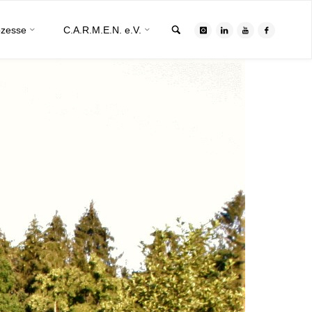
Search
ozesse
C.A.R.M.E.N. e.V.