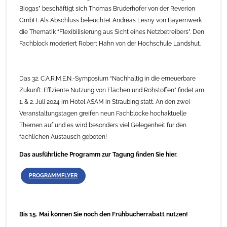
Biogas” beschäftigt sich Thomas Bruderhofer von der Reverion
GmbH. Als Abschluss beleuchtet Andreas Lesny von Bayernwerk
die Thematik “Flexibilisierung aus Sicht eines Netzbetreibers”. Den
Fachblock moderiert Robert Hahn von der Hochschule Landshut.
Das 32. C.A.R.M.E.N.-Symposium “Nachhaltig in die erneuerbare
Zukunft: Effiziente Nutzung von Flächen und Rohstoffen” findet am
1. & 2. Juli 2024 im Hotel ASAM in Straubing statt. An den zwei
Veranstaltungstagen greifen neun Fachblöcke hochaktuelle
Themen auf und es wird besonders viel Gelegenheit für den
fachlichen Austausch geboten!
Das ausführliche Programm zur Tagung finden Sie hier.
PROGRAMMFLYER
Bis 15. Mai können Sie noch den Frühbucherrabatt nutzen!