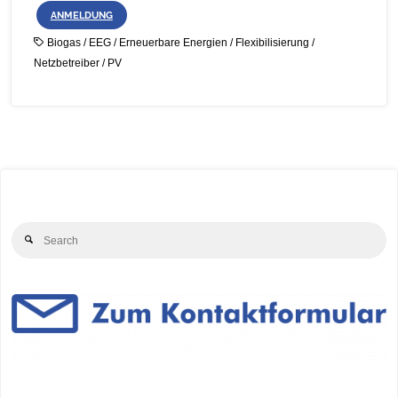
ANMELDUNG
Biogas
/
EEG
/
Erneuerbare Energien
/
Flexibilisierung
/
Netzbetreiber
/
PV
Se
Search
for