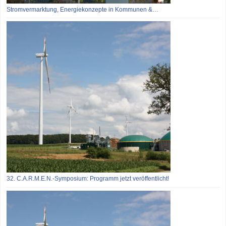
Stromvermarktung, Energiekonzepte in Kommunen &…
32. C.A.R.M.E.N.-Symposium: Programm jetzt veröffentlicht!