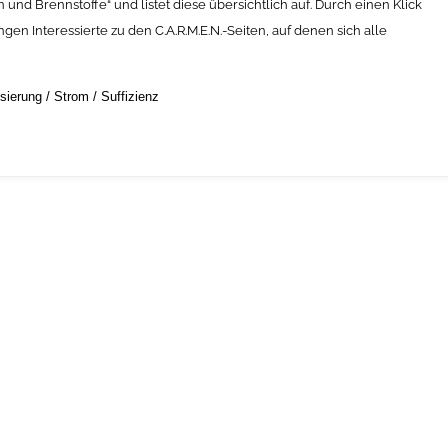
nd Brennstoffe“ und listet diese übersichtlich auf. Durch einen Klick
en Interessierte zu den C.A.R.M.E.N.-Seiten, auf denen sich alle
sierung
/
Strom
/
Suffizienz