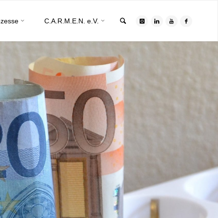
Search
ozesse
C.A.R.M.E.N. e.V.