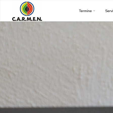
C.A.R.M.E.N.
Skip
e.V.
Termine
Serv
to
content