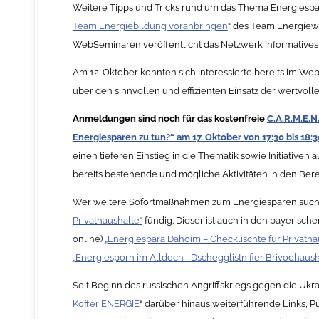
Weitere Tipps und Tricks rund um das Thema Energiespa
Team Energiebildung voranbringen
“ des Team Energiewe
WebSeminaren veröffentlicht das Netzwerk Informatives
Am 12. Oktober konnten sich Interessierte bereits im We
über den sinnvollen und effizienten Einsatz der wertvol
Anmeldungen sind noch für das kostenfreie
C.A.R.M.E.N
Energiesparen zu tun?“ am 17. Oktober von 17:30 bis 18:
einen tieferen Einstieg in die Thematik sowie Initiativen
bereits bestehende und mögliche Aktivitäten in den Ber
Wer weitere Sofortmaßnahmen zum Energiesparen sucht, 
Privathaushalte“
fündig. Dieser ist auch in den bayerisch
online)
„Energiespara Dahoim – Checklischte für Privatha
„Energiesporn im Alldoch –Dschegglistn fier Brivodhaus
Seit Beginn des russischen Angriffskriegs gegen die Ukra
Koffer ENERGIE
“ darüber hinaus weiterführende Links, 