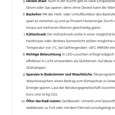
Deckel drauf
: Auch in der Küche gibt es viele Einsparpo
Strom oder Gas sparen, denn ohne Deckel kann die Wär
Backofen
: Mit der Heiß- oder Umluftfunktion des Backo
spart so zwischen 25 und 40 Prozent Heizenergie. Durch
hinaus auf mehreren Ebenen gleichzeitig garen.
Kühlschrank
: Der Kühlschrank sollte in einer möglichs
Heizkörper oder direktes Sonnenlicht sollten möglichst 
Temperatur von 7°C, bei Gefriergeräten -18°C. Mithilfe e
Richtige Beleuchtung
: In LED-Leuchten erfolgt lediglic
effektiver in Licht umwandeln als Glühbirnen. Auf diese 
Glühlampen.
Sparsam in Badezimmer und Waschküche
: Ökoprogramm
Wäschewaschen, einen Beitrag zum Klimaschutz zu leiste
Energie sparen. Laut der Beratungsgesellschaft co2onlin
Euro und 70 kg CO2.
Öfter das Radl nutzen
: Geldbeutel, Umwelt und Gesundhe
stattdessen zu Fuß oder mit dem Fahrrad zurückgelegt w