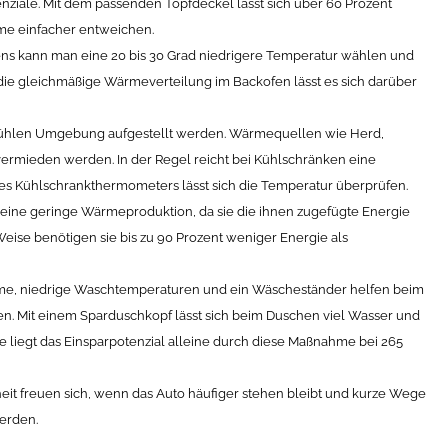
tenziale. Mit dem passenden Topfdeckel lässt sich über 60 Prozent
me einfacher entweichen.
fens kann man eine 20 bis 30 Grad niedrigere Temperatur wählen und
 die gleichmäßige Wärmeverteilung im Backofen lässt es sich darüber
t kühlen Umgebung aufgestellt werden. Wärmequellen wie Herd,
vermieden werden. In der Regel reicht bei Kühlschränken eine
ines Kühlschrankthermometers lässt sich die Temperatur überprüfen.
h eine geringe Wärmeproduktion, da sie die ihnen zugefügte Energie
Weise benötigen sie bis zu 90 Prozent weniger Energie als
e, niedrige Waschtemperaturen und ein Wäscheständer helfen beim
n. Mit einem Sparduschkopf lässt sich beim Duschen viel Wasser und
e liegt das Einsparpotenzial alleine durch diese Maßnahme bei 265
it freuen sich, wenn das Auto häufiger stehen bleibt und kurze Wege
erden.