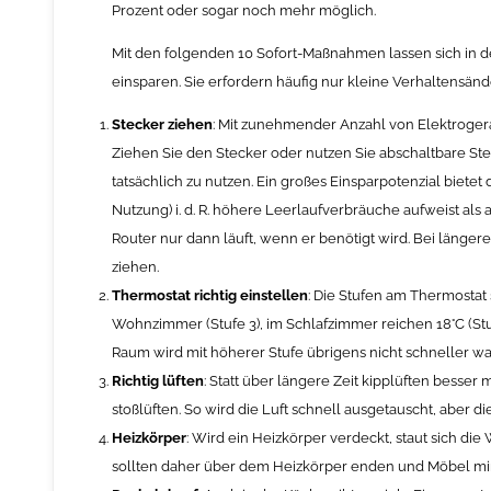
Prozent oder sogar noch mehr möglich.
Mit den folgenden 10 Sofort-Maßnahmen lassen sich in 
einsparen. Sie erfordern häufig nur kleine Verhaltensän
Stecker ziehen
: Mit zunehmender Anzahl von Elektrogerät
Ziehen Sie den Stecker oder nutzen Sie abschaltbare S
tatsächlich zu nutzen. Ein großes Einsparpotenzial biete
Nutzung) i. d. R. höhere Leerlaufverbräuche aufweist als a
Router nur dann läuft, wenn er benötigt wird. Bei länge
ziehen.
Thermostat richtig einstellen
: Die Stufen am Thermostat 
Wohnzimmer (Stufe 3), im Schlafzimmer reichen 18°C (Stu
Raum wird mit höherer Stufe übrigens nicht schneller w
Richtig lüften
: Statt über längere Zeit kipplüften besse
stoßlüften. So wird die Luft schnell ausgetauscht, aber
Heizkörper
: Wird ein Heizkörper verdeckt, staut sich d
sollten daher über dem Heizkörper enden und Möbel mi