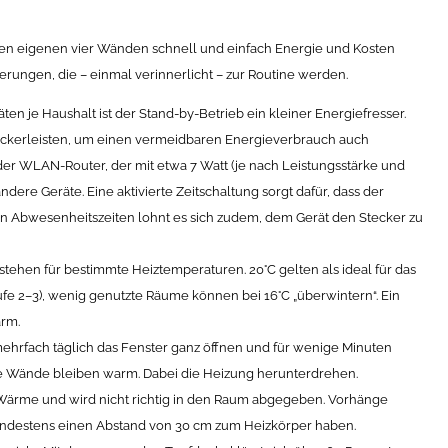
den eigenen vier Wänden schnell und einfach Energie und Kosten
derungen, die – einmal verinnerlicht – zur Routine werden.
en je Haushalt ist der Stand-by-Betrieb ein kleiner Energiefresser.
teckerleisten, um einen vermeidbaren Energieverbrauch auch
t der WLAN-Router, der mit etwa 7 Watt (je nach Leistungsstärke und
ndere Geräte. Eine aktivierte Zeitschaltung sorgt dafür, dass der
ren Abwesenheitszeiten lohnt es sich zudem, dem Gerät den Stecker zu
stehen für bestimmte Heiztemperaturen. 20°C gelten als ideal für das
fe 2–3), wenig genutzte Räume können bei 16°C „überwintern“. Ein
arm.
r mehrfach täglich das Fenster ganz öffnen und für wenige Minuten
 die Wände bleiben warm. Dabei die Heizung herunterdrehen.
ie Wärme und wird nicht richtig in den Raum abgegeben. Vorhänge
ndestens einen Abstand von 30 cm zum Heizkörper haben.