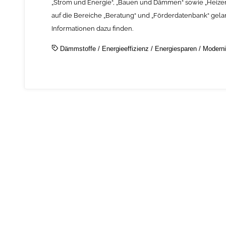
„Strom und Energie“, „Bauen und Dämmen“ sowie „Heizen u
auf die Bereiche „Beratung“ und „Förderdatenbank“ gelang
Informationen dazu finden.
Dämmstoffe
/
Energieeffizienz
/
Energiesparen
/
Moderni