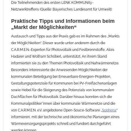
Die Teilnehmenden des ersten LENK KOMMUNity-
Netzwerktreffens (Quelle: Bayerisches Landesamt für Umwelt)
Praktische Tipps und Informationen beim
„Markt der Möglichkeiten“
Austausch und Tipps aus der Praxis gab es im Rahmen des „Markts
der Möglichkeiten“. Dieser wurde unter anderem durch die
C.A.R.M.E.N.-Experten für Photovoltaik und Festbrennstoffe, Alois
Hadaier und Wolfram Schöberl, unterstützt. An ihrem Stand
informierten sie zu den Themen Photovoltaik und Nahwärmenetze.
Besonders interessierte die Anwesenden Möglichkeiten der
kommunalen Beteiligung bei Erneuerbare Energien-Projekten,
Gestaltungspotenziale für Kommunen bei PV-Freiflächenanlagen
sowie Hebel für die Steigerung des Potenzials von kommunalen
Dachflächen für Photovoltaik. Darüber hinaus konnten sich die
Kommunalpolitiker*innen über kommunale Wärmenetze und die
von C.A.R.M.E.N. e.V. angebotene Open-Souce-Software „
Sophena
“
informieren, mit der technische und ökonomische Planungen eines
Wärmeversorgungsprojekts schnell und fundiert durchgeführt
werden können.