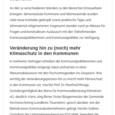
An den 12 verschiedenen Ständen zu den Bereichen Erneuerbare
Energien, klimaneutrale Kommune und Wärmewende wurden
viele neue Kontakte geknüpft sowie praktische Tipps und
Infomaterial mitgenommen. Insgesamt standen rund 30 Akteure für
Fragen und konstruktiven Austausch mit den Teilnehmenden
Kommunalpolitikerinnen und Kommunalpolitiker zur Verfügung.
Veränderung hin zu (noch) mehr
Klimaschutz in den Kommunen
In mehreren Vorträgen erhielten die Kommunalpolitikerinnen und
Kommunalpolitiker eingangs Input und kamen in einer
Plenumsdiskussion mit den Fachvortragenden ins Gespräch. Wie
wichtig der Veränderungsprozess hin zu (noch) mehr Klimaschutz
in den Kommunen sei, machte Prof. Dr. Manfred Miosga,
Gründungsmitglied des Büros für Kommunalberatung KlimaKom
eG, deutlich. Hans-Jörg Birner, Erster Bürgermeister der Gemeinde
Kirchanschöring (Landkreis Traunstein), sprach darüber, wie der
Betrieb eines Kommunalunternehmens gelingt. Kerstin Gollner,
Gründerin der Unternehmensberatung EQU:WIN, beendete die