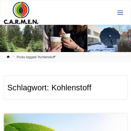
C.A.R.M.E.N.
e.V.
Home
Posts tagged "Kohlenstoff"
Schlagwort:
Kohlenstoff