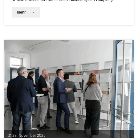
"Neue
mehr ...
Förderrichtlinie
zum
integrierten
Kohlenstoffmanagement
in
deutsch‑singapurischen
Projekten"
28. November 2025