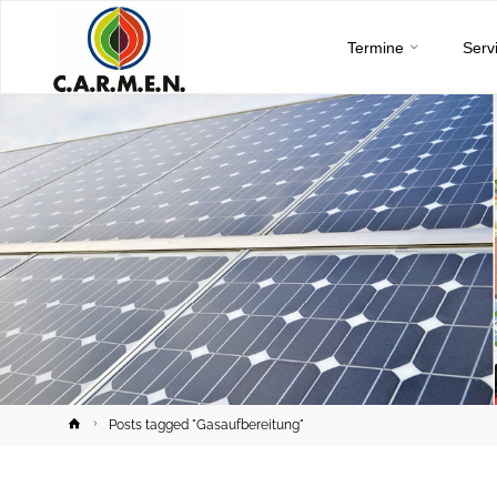
C.A.R.M.E.N.
Skip
e.V.
Termine
Serv
to
content
Home
Posts tagged "Gasaufbereitung"