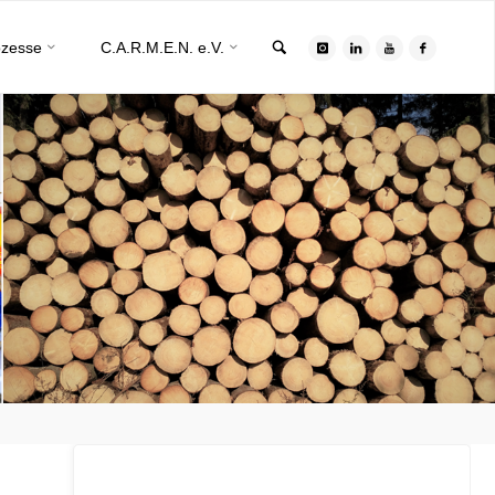
Search
ozesse
C.A.R.M.E.N. e.V.