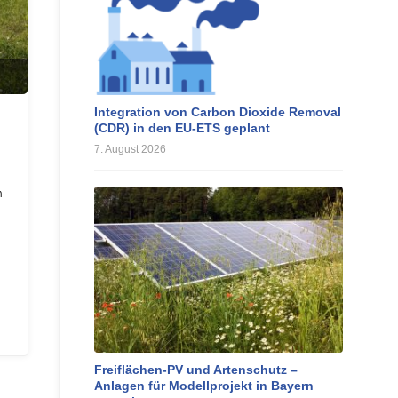
Integration von Carbon Dioxide Removal
(CDR) in den EU-ETS geplant
7. August 2026
n
Freiflächen-PV und Artenschutz –
Anlagen für Modellprojekt in Bayern