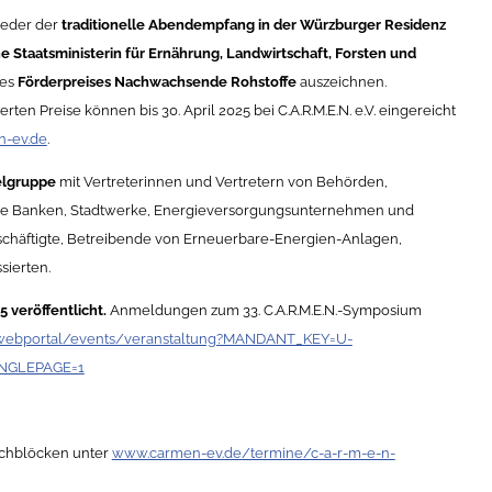
ieder der
traditionelle Abendempfang in der Würzburger Residenz
e Staatsministerin für Ernährung, Landwirtschaft, Forsten und
des
Förderpreises Nachwachsende Rohstoffe
auszeichnen.
ten Preise können bis 30. April 2025 bei C.A.R.M.E.N. e.V. eingereicht
-ev.de
.
elgruppe
mit Vertreterinnen und Vertretern von Behörden,
e Banken, Stadtwerke, Energieversorgungsunternehmen und
eschäftigte, Betreibende von Erneuerbare-Energien-Anlagen,
sierten.
 veröffentlicht.
Anmeldungen zum 33. C.A.R.M.E.N.-Symposium
/webportal/events/veranstaltung?MANDANT_KEY=U-
INGLEPAGE=1
achblöcken unter
www.carmen-ev.de/termine/c-a-r-m-e-n-