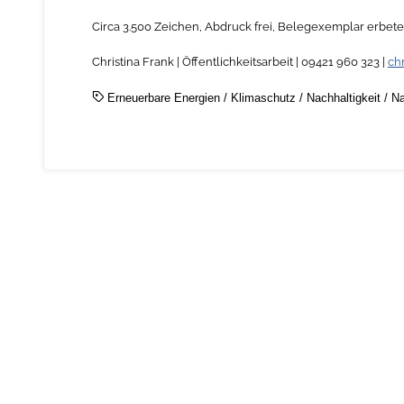
Circa 3.500 Zeichen, Abdruck frei, Belegexemplar erbete
Christina Frank | Öffentlichkeitsarbeit | 09421 960 323 |
ch
Erneuerbare Energien
/
Klimaschutz
/
Nachhaltigkeit
/
Na