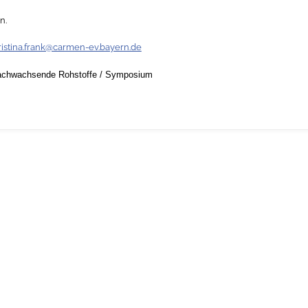
n.
ristina.frank@carmen-ev.bayern.de
chwachsende Rohstoffe
/
Symposium