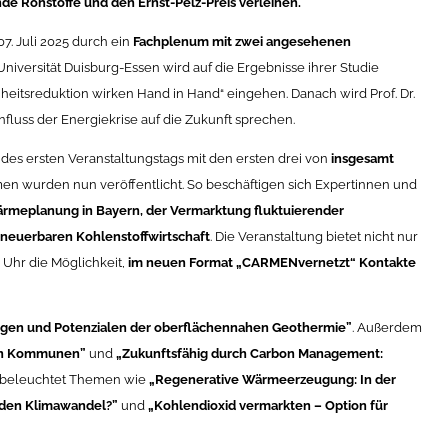
e Rohstoffe und den Ernst-Pelz-Preis verleihen.
7. Juli 2025 durch ein
Fachplenum mit zwei angesehenen
Universität Duisburg-Essen wird auf die Ergebnisse ihrer Studie
heitsreduktion wirken Hand in Hand“ eingehen. Danach wird Prof. Dr.
fluss der Energiekrise auf die Zukunft sprechen.
es ersten Veranstaltungstags mit den ersten drei von
insgesamt
men wurden nun veröffentlicht. So beschäftigen sich Expertinnen und
eplanung in Bayern, der Vermarktung fluktuierender
rneuerbaren Kohlenstoffwirtschaft
. Die Veranstaltung bietet nicht nur
 Uhr die Möglichkeit,
im neuen Format „CARMENvernetzt“ Kontakte
gen und Potenzialen der oberflächennahen Geothermie”
. Außerdem
in Kommunen”
und
„Zukunftsfähig durch Carbon Management:
g beleuchtet Themen wie
„Regenerative Wärmeerzeugung: In der
r den Klimawandel?”
und
„Kohlendioxid vermarkten – Option für