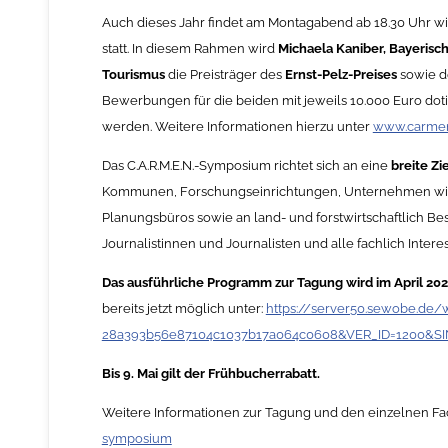
Auch dieses Jahr findet am Montagabend ab 18.30 Uhr w
statt. In diesem Rahmen wird
Michaela Kaniber, Bayerisch
Tourismus
die Preisträger des
Ernst-Pelz-Preises
sowie 
Bewerbungen für die beiden mit jeweils 10.000 Euro dotier
werden. Weitere Informationen hierzu unter
www.carmen
Das C.A.R.M.E.N.-Symposium richtet sich an eine
breite Zi
Kommunen, Forschungseinrichtungen, Unternehmen wi
Planungsbüros sowie an land- und forstwirtschaftlich B
Journalistinnen und Journalisten und alle fachlich Interes
Das ausführliche Programm zur Tagung wird im April 2025
bereits jetzt möglich unter:
https://server50.sewobe.de
28a393b56e87104c1037b17a064c0608&VER_ID=1200&S
Bis 9. Mai gilt der Frühbucherrabatt.
Weitere Informationen zur Tagung und den einzelnen F
symposium