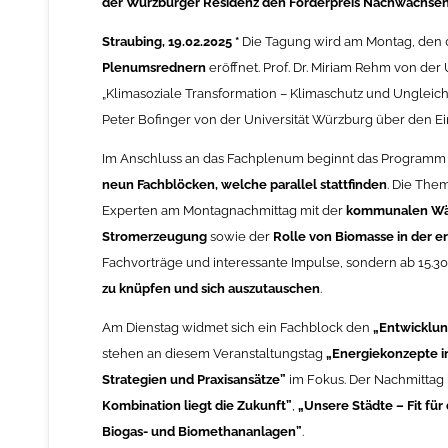
der Würzburger Residenz den Förderpreis Nachwachsend
Straubing, 19.02.2025 *
Die Tagung wird am Montag, den 0
Plenumsrednern
eröffnet. Prof. Dr. Miriam Rehm von der 
„Klimasoziale Transformation – Klimaschutz und Ungleich
Peter Bofinger von der Universität Würzburg über den Ein
Im Anschluss an das Fachplenum beginnt das Programm d
neun Fachblöcken, welche parallel stattfinden
. Die The
Experten am Montagnachmittag mit der
kommunalen Wärm
Stromerzeugung
sowie der
Rolle von Biomasse in der e
Fachvorträge und interessante Impulse, sondern ab 15.30
zu knüpfen und sich auszutauschen
.
Am Dienstag widmet sich ein Fachblock den
„Entwicklun
stehen an diesem Veranstaltungstag
„Energiekonzepte 
Strategien und Praxisansätze”
im Fokus. Der Nachmitta
Kombination liegt die Zukunft”
,
„Unsere Städte – Fit fü
Biogas- und Biomethananlagen”
.