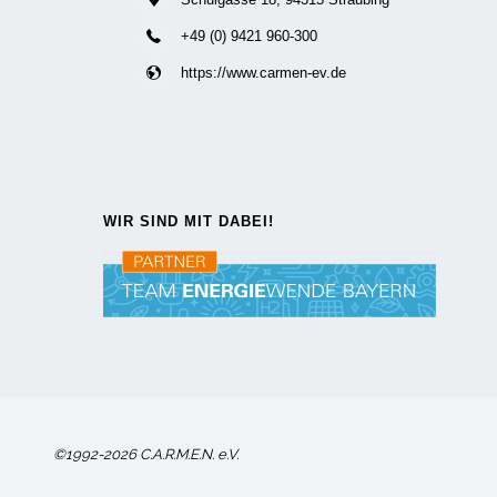
+49 (0) 9421 960-300
https://www.carmen-ev.de
WIR SIND MIT DABEI!
©1992-2026 C.A.R.M.E.N. e.V.