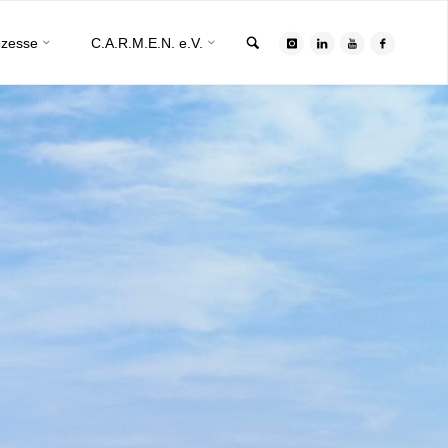
Search
ozesse
C.A.R.M.E.N. e.V.