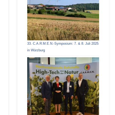
33. C.A.R.M.E.N.-Symposium: 7. & 8. Juli 2025
in Würzburg