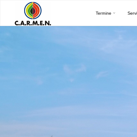
C.A.R.M.E.N.
Skip
e.V.
Termine
Serv
to
content