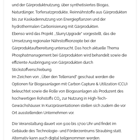
und der Gärproduktnutzung, über synthetisiertes Biogas,
Naturdünger, Torfersatzprodukte, Reinnährstoffe aus Gärprodukten
bis zur Kaskadennutzung von Energiepflanzen und der
hydrothermalen Carbonisierung mit Gärprodukten.
Ebenso wird das Projekt ,,SlurryUpgrade” vorgestellt, das die
Umsetzung regionaler Nährstoffkonzepte bei der
Gärproduktaufbereitung untersucht. Das hoch aktuelle Thema
Phosphatmanagement bei Gärprodukten wird behandelt sowie die
effiziente Ausbringung von Gärprodukten durch
Stickstoffverschiebung.
Im Zeichen von ,,Über den Tellerrand” geschaut werden die
Optionen für Biogasanlagen mit Carbon Capture & Utilization (CCU)
beleuchtet sowie die Rolle von Biogasanlagen als Produzent des
hochwertigen Rohstoffs CO
zur Nutzung in High-Tech-
2
Gewächshäuser. In Kurzpräsentationen stellen sich zudem die vor
Ort ausstellenden Unternehmen vor.
Die Veranstaltung dauert von 9:00 bis 17:00 Uhr und findet im
Gebäude des Technologie- und Förderzentrums Straubing statt.
Alternativ kann auch digital teilgenommen werden.