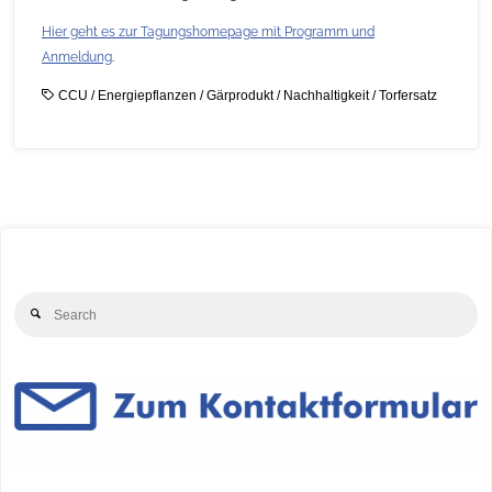
Hier geht es zur Tagungshomepage mit Programm und
Anmeldung
.
CCU
/
Energiepflanzen
/
Gärprodukt
/
Nachhaltigkeit
/
Torfersatz
Se
Search
for