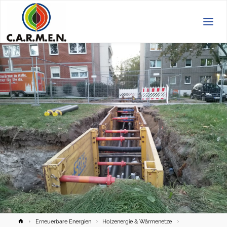
C.A.R.M.E.N.
e.V.
Home
Erneuerbare Energien
Holzenergie & Wärmenetze