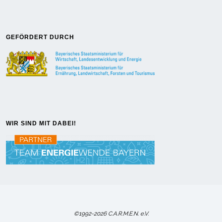
GEFÖRDERT DURCH
WIR SIND MIT DABEI!
©1992-2026 C.A.R.M.E.N. e.V.