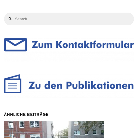
Se
Search
for
ÄHNLICHE BEITRÄGE