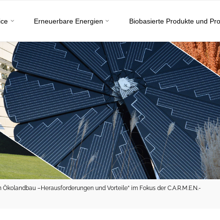
ice
Erneuerbare Energien
Biobasierte Produkte und Pr
 Ökolandbau –Herausforderungen und Vorteile“ im Fokus der C.A.R.M.E.N.-