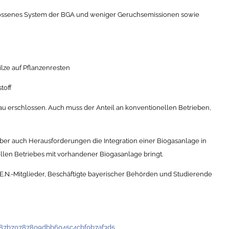
ssenes System der BGA und weniger Geruchsemissionen sowie
e auf Pflanzenresten
toff
bau erschlossen. Auch muss der Anteil an konventionellen Betrieben,
aber auch Herausforderungen die Integration einer Biogasanlage in
len Betriebes mit vorhandener Biogasanlage bringt.
.M.E.N.-Mitglieder, Beschäftigte bayerischer Behörden und Studierende
r187b70787809dbb6045c4cbf0b7af3d5