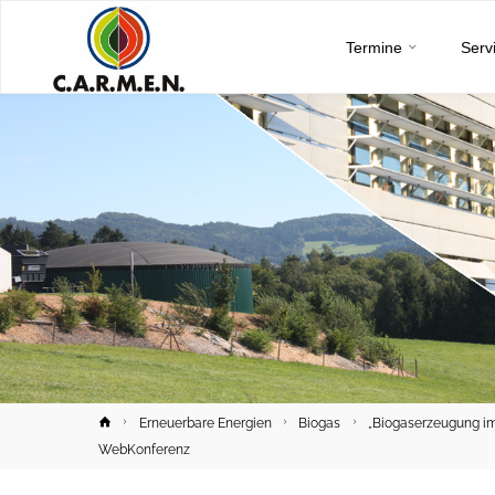
C.A.R.M.E.N.
Skip
e.V.
Termine
Serv
to
content
Home
Erneuerbare Energien
Biogas
„Biogaserzeugung im
WebKonferenz