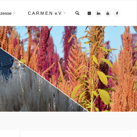
Search
ozesse
C.A.R.M.E.N. e.V.