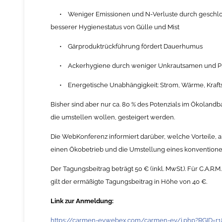
• Weniger Emissionen und N-Verluste durch geschlo
besserer Hygienestatus von Gülle und Mist
• Gärproduktrückführung fördert Dauerhumus
• Ackerhygiene durch weniger Unkrautsamen und Pilz
• Energetische Unabhängigkeit: Strom, Wärme, Krafts
Bisher sind aber nur ca. 80 % des Potenzials im Ökoland
die umstellen wollen, gesteigert werden.
Die WebKonferenz informiert darüber, welche Vorteile, 
einen Ökobetrieb und die Umstellung eines konventionel
Der Tagungsbeitrag beträgt 50 € (inkl. MwSt.). Für C.A.R
gilt der ermäßigte Tagungsbeitrag in Höhe von 40 €.
Link zur Anmeldung:
https://carmen-ev.webex.com/carmen-ev/j.php?RGID=