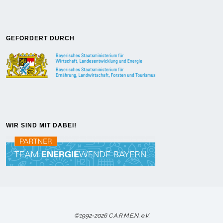
GEFÖRDERT DURCH
WIR SIND MIT DABEI!
©1992-2026 C.A.R.M.E.N. e.V.