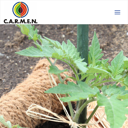
C.A.R.M.E.N.
e.V.