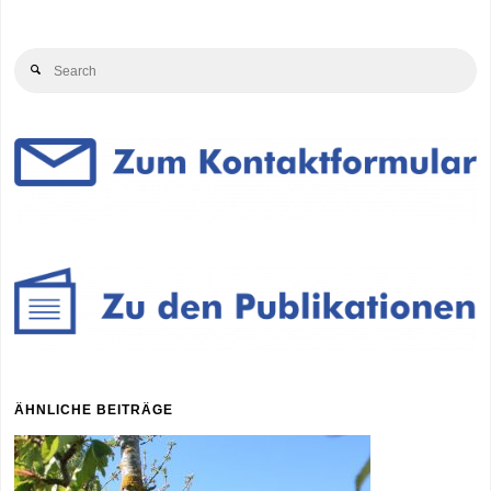
Se
Search
for
ÄHNLICHE BEITRÄGE