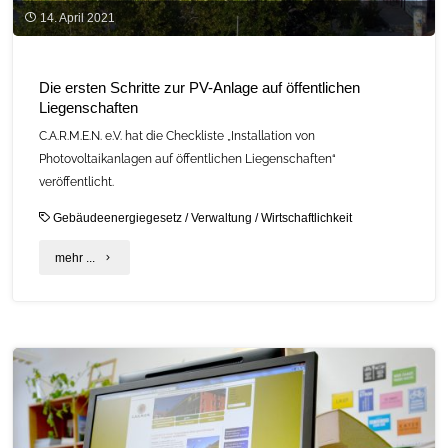
14. April 2021
Die ersten Schritte zur PV-Anlage auf öffentlichen
Liegenschaften
C.A.R.M.E.N. e.V. hat die Checkliste „Installation von
Photovoltaikanlagen auf öffentlichen Liegenschaften“
veröffentlicht.
Gebäudeenergiegesetz
/
Verwaltung
/
Wirtschaftlichkeit
"Die
mehr ...
ersten
Schritte
zur
PV-
Anlage