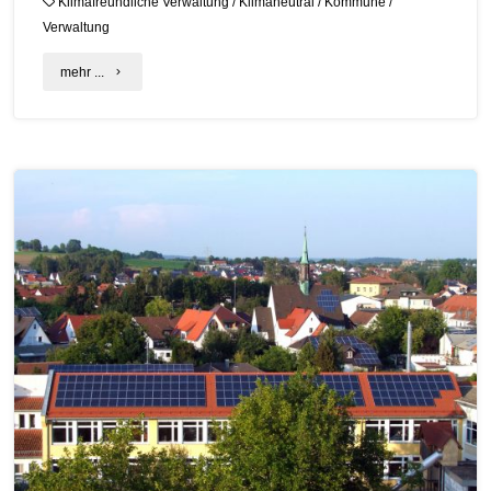
Klimafreundliche Verwaltung
/
Klimaneutral
/
Kommune
/
Verwaltung
"Kommunale
mehr ...
und
öffentliche
Verwaltung
–
auf
dem
Weg
zur
Klimaneutralität"