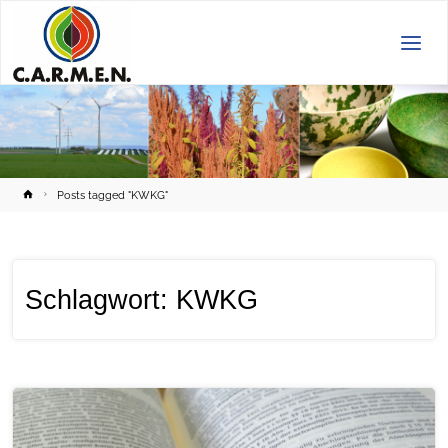
C.A.R.M.E.N.
e.V.
Home
Posts tagged "KWKG"
Schlagwort:
KWKG