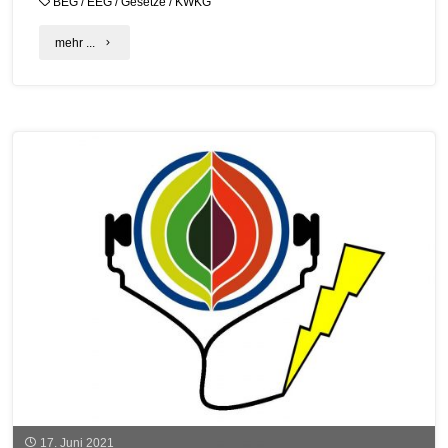
BEG
/
EEG
/
Gesetze
/
KWKG
"Neue
mehr ...
gesetzliche
Regelungen
im
Energiesektor
–
ein
wichtiges
Thema
auf
dem
C.A.R.M.E.N.
17. Juni 2021