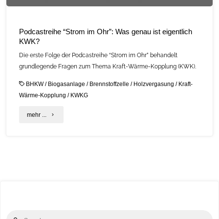
Symposium"
Podcastreihe “Strom im Ohr”: Was genau ist eigentlich
KWK?
Die erste Folge der Podcastreihe “Strom im Ohr” behandelt
grundlegende Fragen zum Thema Kraft-Wärme-Kopplung (KWK).
BHKW
/
Biogasanlage
/
Brennstoffzelle
/
Holzvergasung
/
Kraft-
Wärme-Kopplung
/
KWKG
"Podcastreihe
mehr ...
“Strom
im
Ohr”:
Was
genau
Se
ist