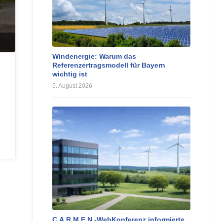
Windenergie: Warum das
Referenzertragsmodell für Bayern
wichtig ist
5. August 2026
C.A.R.M.E.N.-WebKonferenz informierte