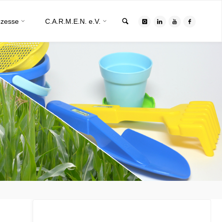
Search
ozesse
C.A.R.M.E.N. e.V.