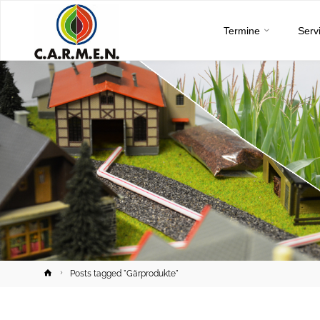
C.A.R.M.E.N.
Skip
e.V.
Termine
Serv
to
content
Home
Posts tagged "Gärprodukte"