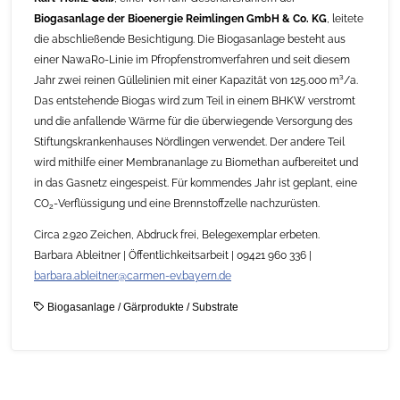
Biogasanlage der Bioenergie Reimlingen GmbH & Co. KG
, leitete
die abschließende Besichtigung. Die Biogasanlage besteht aus
einer NawaRo-Linie im Pfropfenstromverfahren und seit diesem
Jahr zwei reinen Güllelinien mit einer Kapazität von 125.000 m³/a.
Das entstehende Biogas wird zum Teil in einem BHKW verstromt
und die anfallende Wärme für die überwiegende Versorgung des
Stiftungskrankenhauses Nördlingen verwendet. Der andere Teil
wird mithilfe einer Membrananlage zu Biomethan aufbereitet und
in das Gasnetz eingespeist. Für kommendes Jahr ist geplant, eine
CO
-Verflüssigung und eine Brennstoffzelle nachzurüsten.
2
Circa 2.920 Zeichen, Abdruck frei, Belegexemplar erbeten.
Barbara Ableitner | Öffentlichkeitsarbeit | 09421 960 336 |
barbara.ableitner@carmen-ev.bayern.de
Biogasanlage
/
Gärprodukte
/
Substrate