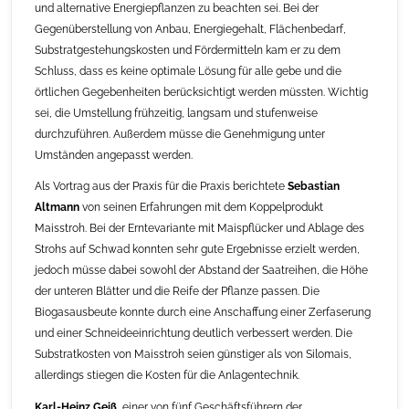
und alternative Energiepflanzen zu beachten sei. Bei der
Gegenüberstellung von Anbau, Energiegehalt, Flächenbedarf,
Substratgestehungskosten und Fördermitteln kam er zu dem
Schluss, dass es keine optimale Lösung für alle gebe und die
örtlichen Gegebenheiten berücksichtigt werden müssten. Wichtig
sei, die Umstellung frühzeitig, langsam und stufenweise
durchzuführen. Außerdem müsse die Genehmigung unter
Umständen angepasst werden.
Als Vortrag aus der Praxis für die Praxis berichtete
Sebastian
Altmann
von seinen Erfahrungen mit dem Koppelprodukt
Maisstroh. Bei der Erntevariante mit Maispflücker und Ablage des
Strohs auf Schwad konnten sehr gute Ergebnisse erzielt werden,
jedoch müsse dabei sowohl der Abstand der Saatreihen, die Höhe
der unteren Blätter und die Reife der Pflanze passen. Die
Biogasausbeute konnte durch eine Anschaffung einer Zerfaserung
und einer Schneideeinrichtung deutlich verbessert werden. Die
Substratkosten von Maisstroh seien günstiger als von Silomais,
allerdings stiegen die Kosten für die Anlagentechnik.
Karl-Heinz Geiß
, einer von fünf Geschäftsführern der