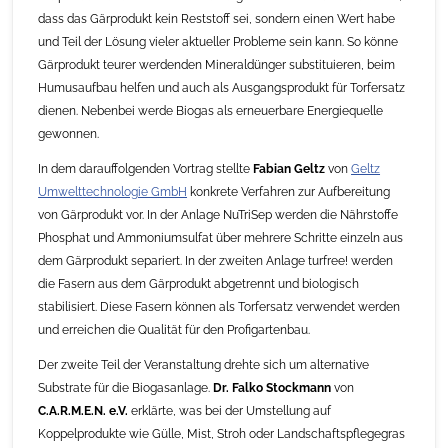
dass das Gärprodukt kein Reststoff sei, sondern einen Wert habe
und Teil der Lösung vieler aktueller Probleme sein kann. So könne
Gärprodukt teurer werdenden Mineraldünger substituieren, beim
Humusaufbau helfen und auch als Ausgangsprodukt für Torfersatz
dienen. Nebenbei werde Biogas als erneuerbare Energiequelle
gewonnen.
In dem darauffolgenden Vortrag stellte
Fabian Geltz
von
Geltz
Umwelttechnologie GmbH
konkrete Verfahren zur Aufbereitung
von Gärprodukt vor. In der Anlage NuTriSep werden die Nährstoffe
Phosphat und Ammoniumsulfat über mehrere Schritte einzeln aus
dem Gärprodukt separiert. In der zweiten Anlage turfree! werden
die Fasern aus dem Gärprodukt abgetrennt und biologisch
stabilisiert. Diese Fasern können als Torfersatz verwendet werden
und erreichen die Qualität für den Profigartenbau.
Der zweite Teil der Veranstaltung drehte sich um alternative
Substrate für die Biogasanlage.
Dr. Falko Stockmann
von
C.A.R.M.E.N. e.V.
erklärte, was bei der Umstellung auf
Koppelprodukte wie Gülle, Mist, Stroh oder Landschaftspflegegras