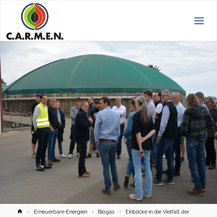
C.A.R.M.E.N.
e.V.
Home
Erneuerbare Energien
Biogas
Einblicke in die Vielfalt der