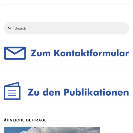
Se
Search
for
ÄHNLICHE BEITRÄGE