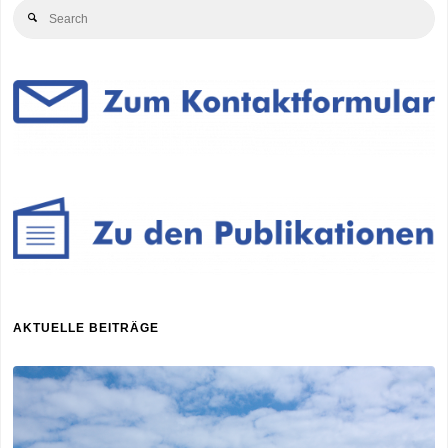
Se
Search
for
AKTUELLE BEITRÄGE