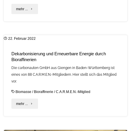
"Neue
mehr ...
Mitglieder
bei
22. Februar 2022
C.A.R.M.E.N.
e.V."
Dekarbonisierung und Erneuerbare Energie durch
Bioraffinerien
Die carbonauten GmbH aus Giengen in Baden-Württemberg ist
eines von 88 C.A.R.M.E.N.-Mitgliedern. Hier stellt sich das Mitglied
vor.
Biomasse
/
Bioraffinerie
/
C.A.R.M.E.N.-Mitglied
"Dekarbonisierung
mehr ...
und
Erneuerbare