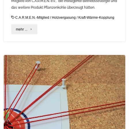
Mitglied von C.A.R.M.E.N. e.V., die intelligente Betriebsstrategie und
das weitere Produkt Pflanzenkohle überzeugt hätten.
C.A.R.M.E.N.-Mitglied
/
Holzvergasung
/
Kraft-Wärme-Kopplung
"SynCraft-
mehr ...
Holzkraftwerk
wird
BHKW
des
Jahres
2021"