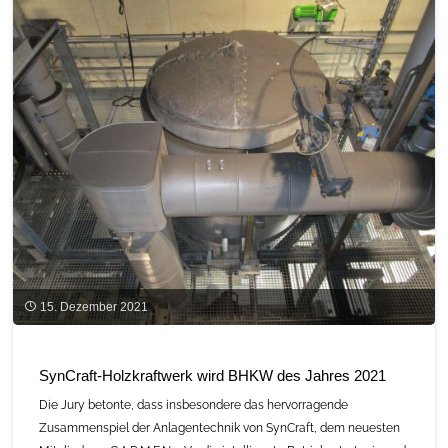
Energie
durch
Bioraffinerien"
15. Dezember 2021
SynCraft-Holzkraftwerk wird BHKW des Jahres 2021
Die Jury betonte, dass insbesondere das hervorragende
Zusammenspiel der Anlagentechnik von SynCraft, dem neuesten