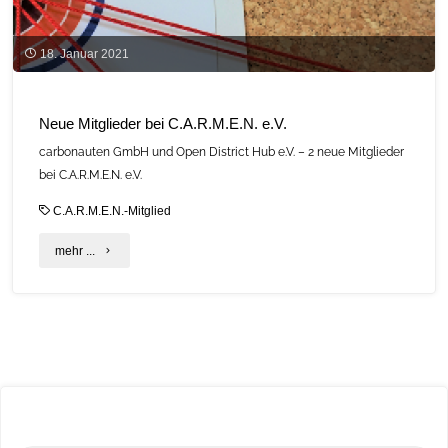
18. Januar 2021
Neue Mitglieder bei C.A.R.M.E.N. e.V.
carbonauten GmbH und Open District Hub e.V. – 2 neue Mitglieder
bei C.A.R.M.E.N. e.V.
C.A.R.M.E.N.-Mitglied
"Neue
mehr ...
Mitglieder
bei
C.A.R.M.E.N.
e.V."