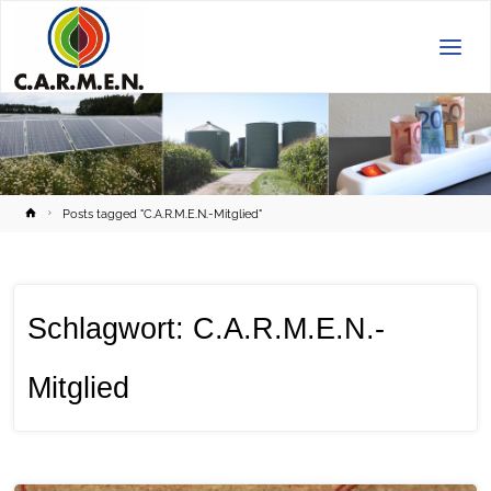
C.A.R.M.E.N.
e.V.
Home
Posts tagged "C.A.R.M.E.N.-Mitglied"
Schlagwort:
C.A.R.M.E.N.-
Mitglied