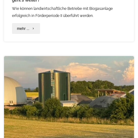
Wie können landwirtschaftliche Betriebe mit Biogasanlage
erfolgreich in Förderperiode II überführt werden.
"20
mehr ...
Jahre
Zusatzeinkommen
aus
der
Biogasanlage
–
wie
geht’s
weiter?"