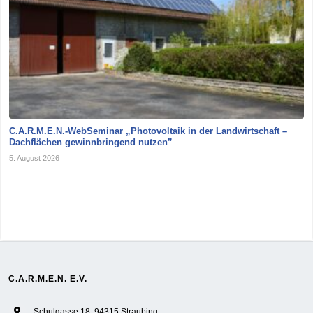
C.A.R.M.E.N.-WebSeminar „Photovoltaik in der Landwirtschaft –
Dachflächen gewinnbringend nutzen”
5. August 2026
C.A.R.M.E.N. E.V.
Schulgasse 18, 94315 Straubing