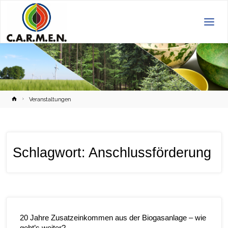
C.A.R.M.E.N.
e.V.
Home
Veranstaltungen
Schlagwort:
Anschlussförderung
20 Jahre Zusatzeinkommen aus der Biogasanlage – wie
geht’s weiter?