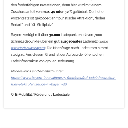
den förderfähigen Investitionen, denn hier wird mit einem
Zuschussanteil von
max. 40 oder 50 %
gefördert. Der hohe
Prozentsatz ist gekoppelt an “touristische Attraktion”, “hoher
Bedarf” und “XL-Stellplatz”.
Bayern verfügt mit über
30.000
Ladepunkten, davon 7.000
Schnelladepunkte über ein
gut ausgebautes
Ladenetz (
siehe
www.ladeatlas.bayern
). Die Nachfrage nach Ladestrom nimmt
stetig zu. Aus diesem Grund ist der Aufbau der öffentlichen
Ladeinfrastruktur von großer Bedeutung.
Nähere Infos sind erhältlich unter:
https://www.bayern-innovativ.de/5-foerderaufruf-ladeinfrastruktur-
fuer-elektrofahrzeuge-in-bayern-20
E-Mobilität
/
Förderung
/
Ladesäule