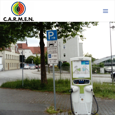
C.A.R.M.E.N.
e.V.