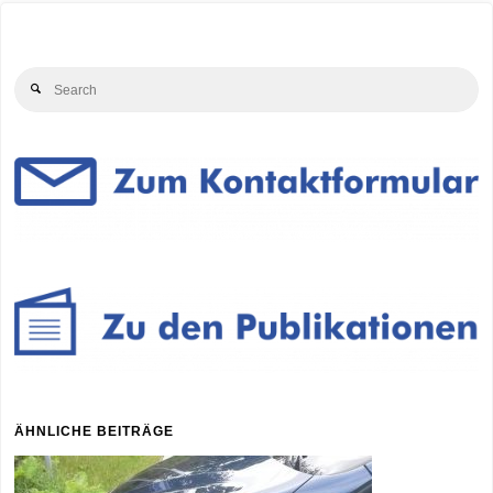
Se
Search
for
ÄHNLICHE BEITRÄGE