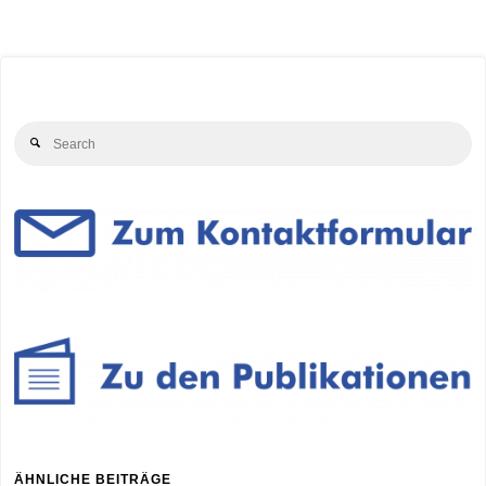
Se
Search
for
ÄHNLICHE BEITRÄGE