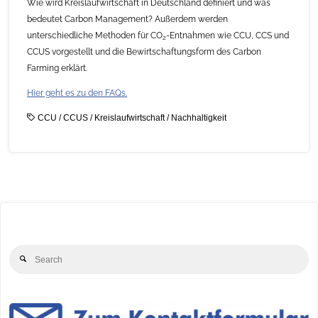
Wie wird Kreislaufwirtschaft in Deutschland definiert und was
bedeutet Carbon Management? Außerdem werden
unterschiedliche Methoden für CO
-Entnahmen wie CCU, CCS und
2
CCUS vorgestellt und die Bewirtschaftungsform des Carbon
Farming erklärt.
Hier geht es zu den FAQs.
CCU
/
CCUS
/
Kreislaufwirtschaft
/
Nachhaltigkeit
Se
Search
for