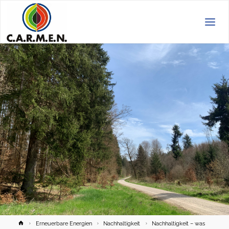
C.A.R.M.E.N.
e.V.
Home
Erneuerbare Energien
Nachhaltigkeit
Nachhaltigkeit – was