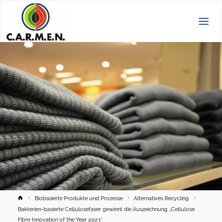
C.A.R.M.E.N.
e.V.
Home
Biobasierte Produkte und Prozesse
Alternatives Recycling
Bakterien-basierte Cellulosefaser gewinnt die Auszeichnung „Cellulose
Fibre Innovation of the Year 2023“