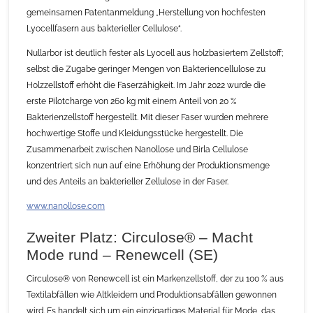
gemeinsamen Patentanmeldung „Herstellung von hochfesten
Lyocellfasern aus bakterieller Cellulose“.
Nullarbor ist deutlich fester als Lyocell aus holzbasiertem Zellstoff;
selbst die Zugabe geringer Mengen von Bakteriencellulose zu
Holzzellstoff erhöht die Faserzähigkeit. Im Jahr 2022 wurde die
erste Pilotcharge von 260 kg mit einem Anteil von 20 %
Bakterienzellstoff hergestellt. Mit dieser Faser wurden mehrere
hochwertige Stoffe und Kleidungsstücke hergestellt. Die
Zusammenarbeit zwischen Nanollose und Birla Cellulose
konzentriert sich nun auf eine Erhöhung der Produktionsmenge
und des Anteils an bakterieller Zellulose in der Faser.
www.nanollose.com
Zweiter Platz: Circulose® – Macht
Mode rund – Renewcell (SE)
Circulose® von Renewcell ist ein Markenzellstoff, der zu 100 % aus
Textilabfällen wie Altkleidern und Produktionsabfällen gewonnen
wird. Es handelt sich um ein einzigartiges Material für Mode, das