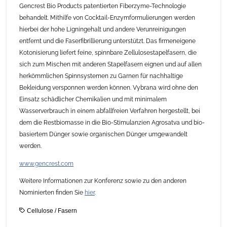
Gencrest Bio Products patentierten Fiberzyme-Technologie
behandelt. Mithilfe von Cocktail-Enzymformulierungen werden
hierbei der hohe Ligningehalt und andere Verunreinigungen
entfernt und die Faserfibrillierung unterstützt. Das firmeneigene
Kotonisierung liefert feine, spinnbare Zellulosestapelfasern, die
sich zum Mischen mit anderen Stapelfasern eignen und auf allen
herkömmlichen Spinnsystemen zu Garnen für nachhaltige
Bekleidung versponnen werden können. Vybrana wird ohne den
Einsatz schädlicher Chemikalien und mit minimalem
Wasserverbrauch in einem abfallfreien Verfahren hergestellt, bei
dem die Restbiomasse in die Bio-Stimulanzien Agrosatva und bio-
basiertem Dünger sowie organischen Dünger umgewandelt
werden.
www.gencrest.com
Weitere Informationen zur Konferenz sowie zu den anderen
Nominierten finden Sie
hier
.
Cellulose
/
Fasern