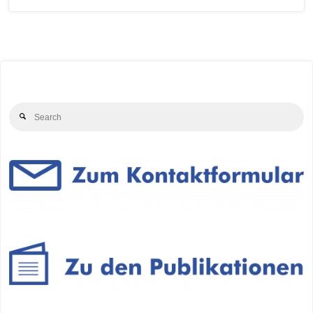
Se
Search
for