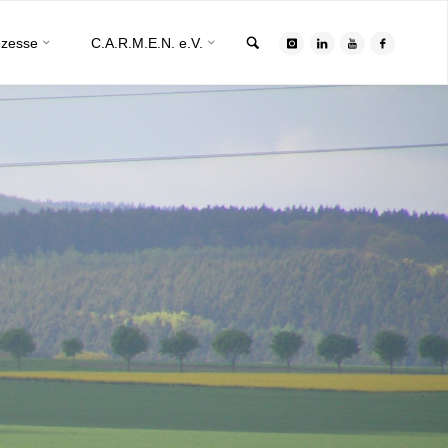
Search
ozesse
C.A.R.M.E.N. e.V.