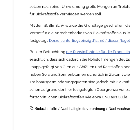
setzen nach einer Umwidmung große Mengen an Treibhausg
für Biokraftstoffe vermieden werden soll.
Mit der 38. BImSchV wurde die Grundlage geschaffen, die
Verbot für die Anrechenbarkeit von Biokraftstoffen aus
festgelegt.
Derzeit unterliegt einzig „Palmöl“ dieser Rege
Bei der Betrachtung
der Rohstoffanteile für die Produkt
ersichtlich, dass sich dadurch die Rohstoffmengen deutl
knapp gefolgt von Ölen aus Abfällen und Reststoffen noch
neben Soja und Sonnenblumen sicherlich in Zukunft wi
Treibhausgasminderungsquoten sind jedoch mit Biokraftst
schon aufgrund der hier festgelegten Obergrenze von 4,4 
fortschrittlichen Biokraftstoffen wie etwa CNG aus Gülle.
Biokraftstoffe
/
Nachhaltigkeitsverordnung
/
Nachwachsen