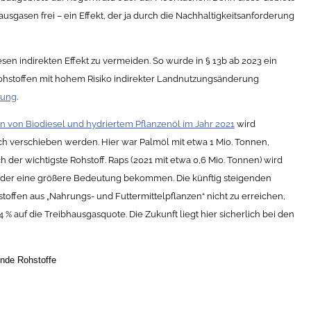
asen frei – ein Effekt, der ja durch die Nachhaltigkeitsanforderung
sen indirekten Effekt zu vermeiden. So wurde in § 13b ab 2023 ein
 Rohstoffen mit hohem Risiko indirekter Landnutzungsänderung
lung
.
ion von Biodiesel und hydriertem Pflanzenöl im Jahr 2021
wird
ich verschieben werden. Hier war Palmöl mit etwa 1 Mio. Tonnen,
 der wichtigste Rohstoff. Raps (2021 mit etwa 0,6 Mio. Tonnen) wird
eder eine größere Bedeutung bekommen. Die künftig steigenden
offen aus „Nahrungs- und Futtermittelpflanzen“ nicht zu erreichen,
% auf die Treibhausgasquote. Die Zukunft liegt hier sicherlich bei den
de Rohstoffe