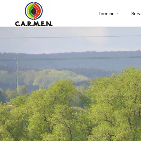
C.A.R.M.E.N.
Skip
e.V.
Termine
Serv
to
content