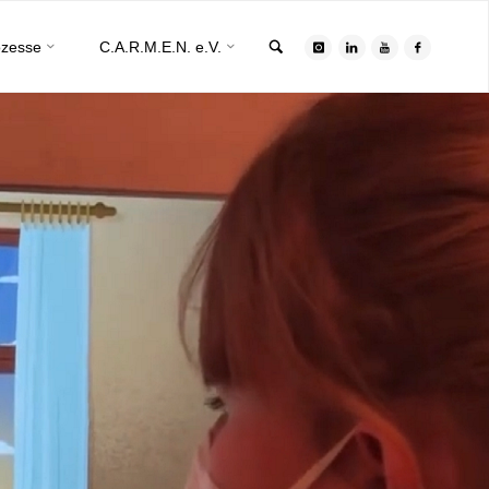
Search
ozesse
C.A.R.M.E.N. e.V.