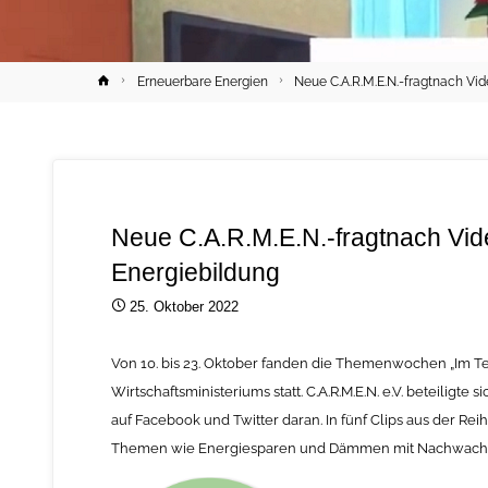
Home
Erneuerbare Energien
Neue C.A.R.M.E.N.-fragtnach V
Neue C.A.R.M.E.N.-fragtnach V
Energiebildung
25. Oktober 2022
Von 10. bis 23. Oktober fanden die Themenwochen „Im T
Wirtschaftsministeriums statt. C.A.R.M.E.N. e.V. beteilig
auf Facebook und Twitter daran. In fünf Clips aus der Rei
Themen wie Energiesparen und Dämmen mit Nachwachs