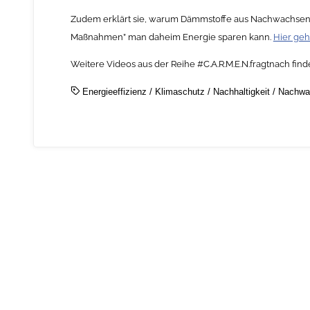
Zudem erklärt sie, warum Dämmstoffe aus Nachwachsende
Maßnahmen” man daheim Energie sparen kann.
Hier geh
Weitere Videos aus der Reihe #C.A.R.M.E.N.fragtnach fin
Energieeffizienz
/
Klimaschutz
/
Nachhaltigkeit
/
Nachwa