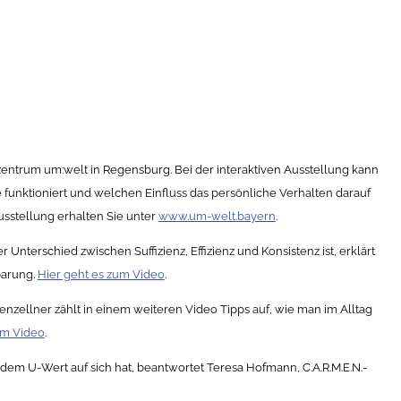
zentrum um:welt in Regensburg. Bei der interaktiven Ausstellung kann
 funktioniert und welchen Einfluss das persönliche Verhalten darauf
usstellung erhalten Sie unter
www.um-welt.bayern
.
 Unterschied zwischen Suffizienz, Effizienz und Konsistenz ist, erklärt
parung.
Hier geht es zum Video
.
tenzellner zählt in einem weiteren Video Tipps auf, wie man im Alltag
um Video
.
m U-Wert auf sich hat, beantwortet Teresa Hofmann, C.A.R.M.E.N.-