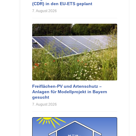
(CDR) in den EU-ETS geplant
7. August 2026
Freiflächen-PV und Artenschutz –
Anlagen für Modellprojekt in Bayern
gesucht
7. August 2026