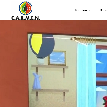
C.A.R.M.E.N.
Skip
e.V.
Termine
Serv
to
content