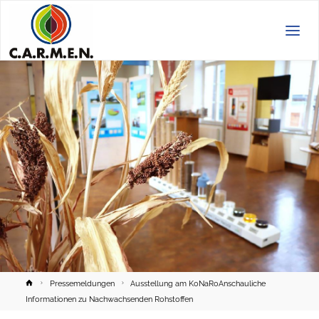
C.A.R.M.E.N.
e.V.
Home
Pressemeldungen
Ausstellung am KoNaRoAnschauliche
Informationen zu Nachwachsenden Rohstoffen