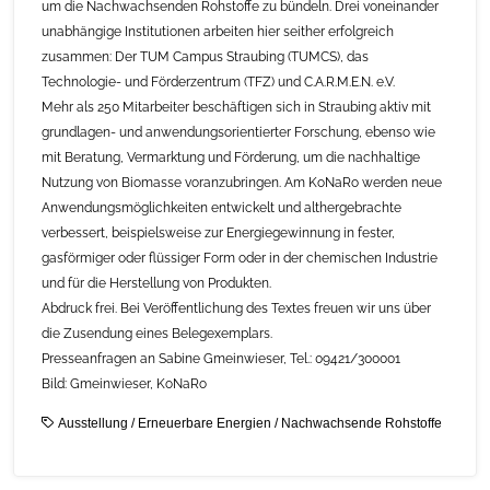
um die Nachwachsenden Rohstoffe zu bündeln. Drei voneinander
unabhängige Institutionen arbeiten hier seither erfolgreich
zusammen: Der TUM Campus Straubing (TUMCS), das
Technologie- und Förderzentrum (TFZ) und C.A.R.M.E.N. e.V.
Mehr als 250 Mitarbeiter beschäftigen sich in Straubing aktiv mit
grundlagen- und anwendungsorientierter Forschung, ebenso wie
mit Beratung, Vermarktung und Förderung, um die nachhaltige
Nutzung von Biomasse voranzubringen. Am KoNaRo werden neue
Anwendungsmöglichkeiten entwickelt und althergebrachte
verbessert, beispielsweise zur Energiegewinnung in fester,
gasförmiger oder flüssiger Form oder in der chemischen Industrie
und für die Herstellung von Produkten.
Abdruck frei. Bei Veröffentlichung des Textes freuen wir uns über
die Zusendung eines Belegexemplars.
Presseanfragen an Sabine Gmeinwieser, Tel.: 09421/300001
Bild: Gmeinwieser, KoNaRo
Ausstellung
/
Erneuerbare Energien
/
Nachwachsende Rohstoffe