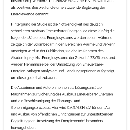
beschleunigt werden?“. Das Netzwerk C.A.R.M.E.N. e.V. wird darin
als positives Beispiel für die unterstützende Begleitung der
Energiewende genannt.
Hintergrund der Studie ist die Notwendigkeit des deutlich
schnelleren Ausbaus Erneuerbarer Energien, da diese künftig die
tragenden Säulen des Energiesystems werden sollen, während
zeitgleich der Strombedarf in den Bereichen Wärme und Verkehr
ansteigen wird. In der Publikation, welche im Rahmen des
Akademieprojekts „Energiesysteme der Zukunft“ (ESYS) entstand,
werden Hemmnisse bei der Umsetzung von Erneuerbare-
Energien-Anlagen analysiert und Handlungsoptionen aufgezeigt,
um diese gezielt abzubauen.
Die Autorinnen und Autoren nennen als Lösungsansätze
Maßnahmen zur Sicherung des Ausbaus Erneuerbarer Energien
und zur Beschleunigung der Planungs- und
Genehmigungsprozesse. Hier wird C.A.R.M.E.N. e.V. für den „Auf-
und Ausbau von öffentlichen Einrichtungen zur unterstützenden
Begleitung der Umsetzung der Energiewende“ besonders
hervorgehoben.