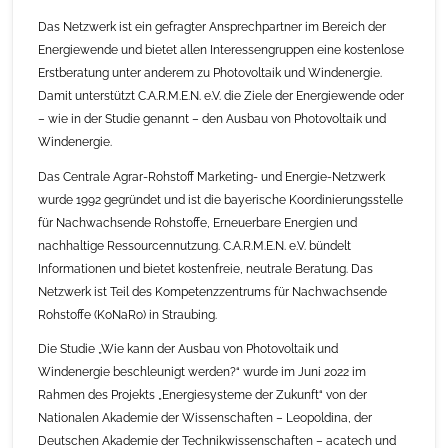
Das Netzwerk ist ein gefragter Ansprechpartner im Bereich der
Energiewende und bietet allen Interessengruppen eine kostenlose
Erstberatung unter anderem zu Photovoltaik und Windenergie.
Damit unterstützt C.A.R.M.E.N. e.V. die Ziele der Energiewende oder
– wie in der Studie genannt – den Ausbau von Photovoltaik und
Windenergie.
Das Centrale Agrar-Rohstoff Marketing- und Energie-Netzwerk
wurde 1992 gegründet und ist die bayerische Koordinierungsstelle
für Nachwachsende Rohstoffe, Erneuerbare Energien und
nachhaltige Ressourcennutzung. C.A.R.M.E.N. e.V. bündelt
Informationen und bietet kostenfreie, neutrale Beratung. Das
Netzwerk ist Teil des Kompetenzzentrums für Nachwachsende
Rohstoffe (KoNaRo) in Straubing.
Die Studie „Wie kann der Ausbau von Photovoltaik und
Windenergie beschleunigt werden?“ wurde im Juni 2022 im
Rahmen des Projekts „Energiesysteme der Zukunft“ von der
Nationalen Akademie der Wissenschaften – Leopoldina, der
Deutschen Akademie der Technikwissenschaften – acatech und