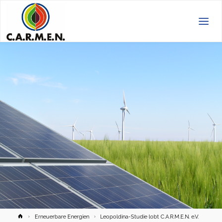
C.A.R.M.E.N.
e.V.
Home
Erneuerbare Energien
Leopoldina-Studie lobt C.A.R.M.E.N. e.V.