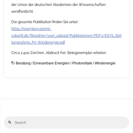
der Union der deutschen Akademien der Wissenschaften
veröffentlicht.
Die gesamte Publikation finden Sie unter:
https://energiesysteme-
zukunft.de/fileadmin/user_upload/Publikationen/PDFs/ESYS_Stel
lungnahme_PV-Windenergie.pdf
Circa 2.400 Zeichen, Abdruck frei, Belegexemplar erbeten.
Beratung
/
Erneuerbare Energien
/
Photovoltaik
/
Windenergie
Se
Search
for