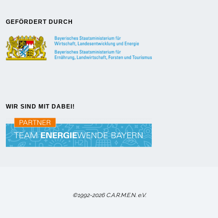
GEFÖRDERT DURCH
WIR SIND MIT DABEI!
©1992-2026 C.A.R.M.E.N. e.V.