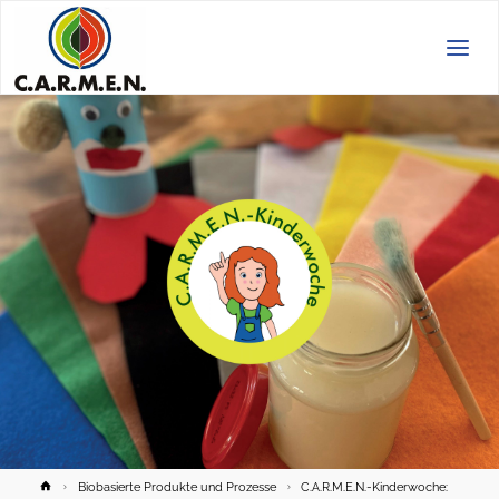
C.A.R.M.E.N.
e.V.
Home
Biobasierte Produkte und Prozesse
C.A.R.M.E.N.-Kinderwoche: