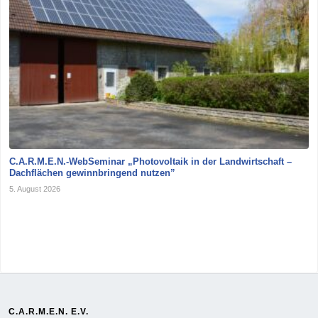
C.A.R.M.E.N.-WebSeminar „Photovoltaik in der Landwirtschaft –
Dachflächen gewinnbringend nutzen”
5. August 2026
C.A.R.M.E.N. E.V.