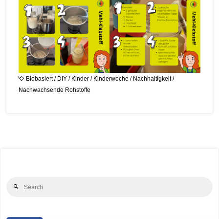
Biobasiert
/
DIY
/
Kinder
/
Kinderwoche
/
Nachhaltigkeit
/
Nachwachsende Rohstoffe
Se
Search
for