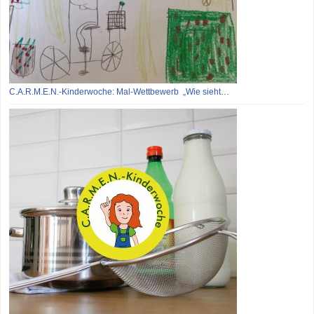
C.A.R.M.E.N.-Kinderwoche: Mal-Wettbewerb „Wie sieht…