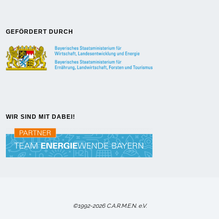
GEFÖRDERT DURCH
WIR SIND MIT DABEI!
©1992-2026 C.A.R.M.E.N. e.V.