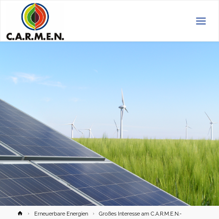
C.A.R.M.E.N.
e.V.
Home
Erneuerbare Energien
Großes Interesse am C.A.R.M.E.N.-