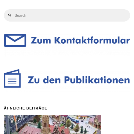
Se
Search
for
ÄHNLICHE BEITRÄGE