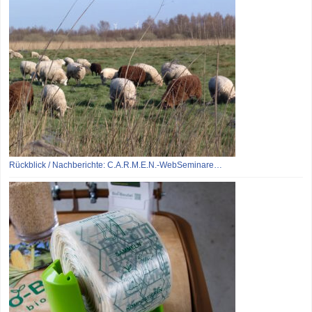
Rückblick / Nachberichte: C.A.R.M.E.N.-WebSeminare…