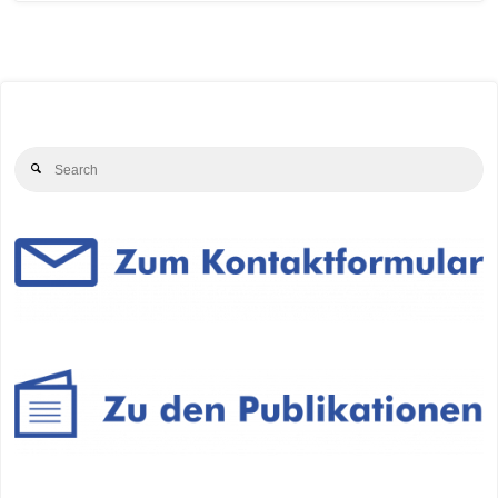
Se
Search
for