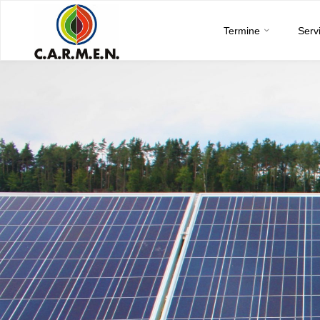
C.A.R.M.E.N.
Skip
e.V.
Termine
Serv
to
content