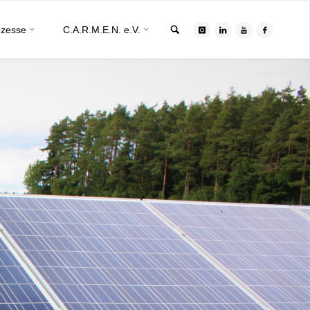
Search
ozesse
C.A.R.M.E.N. e.V.