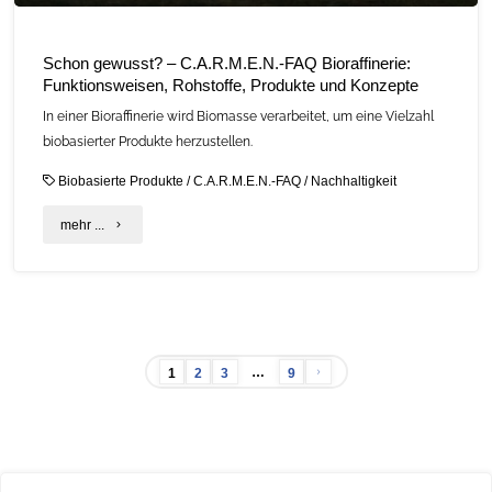
Schon gewusst? – C.A.R.M.E.N.-FAQ Bioraffinerie:
Funktionsweisen, Rohstoffe, Produkte und Konzepte
In einer Bioraffinerie wird Biomasse verarbeitet, um eine Vielzahl
biobasierter Produkte herzustellen.
Biobasierte Produkte
/
C.A.R.M.E.N.-FAQ
/
Nachhaltigkeit
"Schon
mehr ...
gewusst?
–
C.A.R.M.E.N.-
…
1
2
3
9
FAQ
Seitennummerierung
Bioraffinerie:
Funktionsweisen,
der