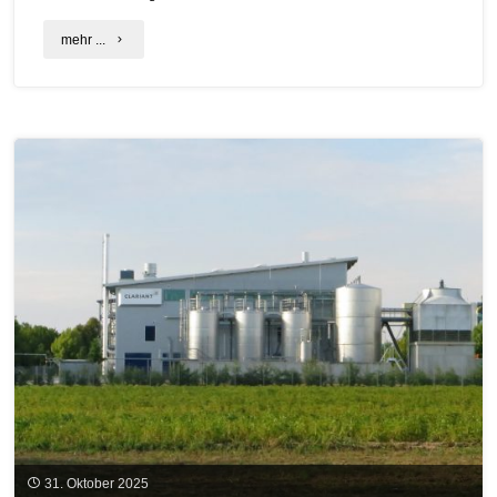
"30
mehr ...
Nachhaltigkeit-
Rezepte
und
Tipps
von
C.A.R.M.E.N.
e.V.
in
der
Broschüre"
31. Oktober 2025