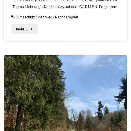
Fünf Vorträge, jeweils mit unterschiedlichen Schwerpunkten zum
“Thema Mehrweg” standen 2025 auf dem C.A.R.M.E.N.-Programm.
Klimaschutz
/
Mehrweg
/
Nachhaltigkeit
"Rückblick
mehr ...
2025:
C.A.R.M.E.N.-
WebSeminare
zu
“Mehrweg”"