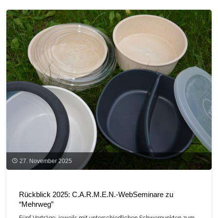
bewusst
genießen,
schenken
und
feiern"
27. November 2025
Rückblick 2025: C.A.R.M.E.N.-WebSeminare zu
“Mehrweg”