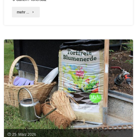
"Torffreie
mehr ...
Erden
–
Umfrage
auf
dem
Stadtplatz
in
Straubing"
25. März 2026