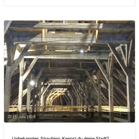
dem
Schuljahr
ist
vor
dem
Schulstart"
15. Juni 2026
Unbekanntes Straubing: Kennst du deine Stadt?