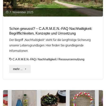
7. November 2025
Schon gewusst? – C.A.R.M.E.N.‑FAQ Nachhaltigkeit:
Begrifflichkeiten, Konzepte und Umsetzung
Der Begriff „Nachhaltigkeit“ steht für die langfristige Sicherung
unserer Lebensgrundlagen. Hier finden Sie grundlegende
Informationen.
C.A.R.M.E.N.-FAQ
/
Nachhaltigkeit
/
Ressourcennutzung
"Schon
mehr ...
gewusst?
–
C.A.R.M.E.N.‑FAQ
Nachhaltigkeit: