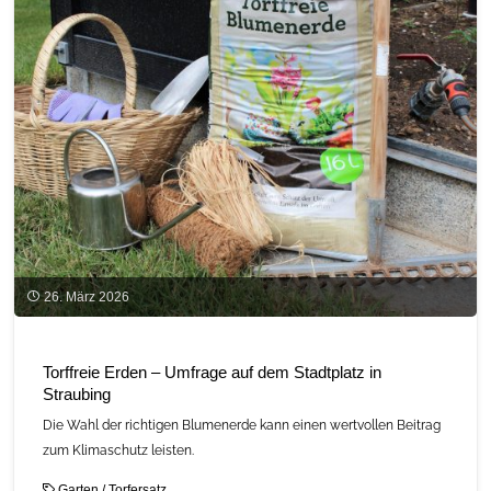
Garten-
und
Landschaftsbau“
am
20.05.2026"
26. März 2026
Torffreie Erden – Umfrage auf dem Stadtplatz in
Straubing
Die Wahl der richtigen Blumenerde kann einen wertvollen Beitrag
zum Klimaschutz leisten.
Garten
/
Torfersatz