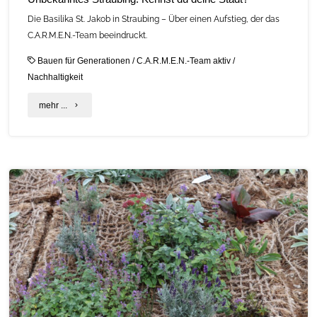
Die Basilika St. Jakob in Straubing – Über einen Aufstieg, der das
C.A.R.M.E.N.-Team beeindruckt.
Bauen für Generationen
/
C.A.R.M.E.N.-Team aktiv
/
Nachhaltigkeit
"Unbekanntes
mehr ...
Straubing:
Kennst
du
deine
Stadt?"