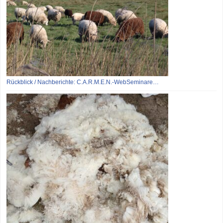
Rückblick / Nachberichte: C.A.R.M.E.N.-WebSeminare…