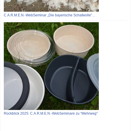
C.A.R.M.E.N.-WebSeminar „Die bayerische Schafwolle”…
Rückblick 2025: C.A.R.M.E.N.-WebSeminare zu “Mehrweg"