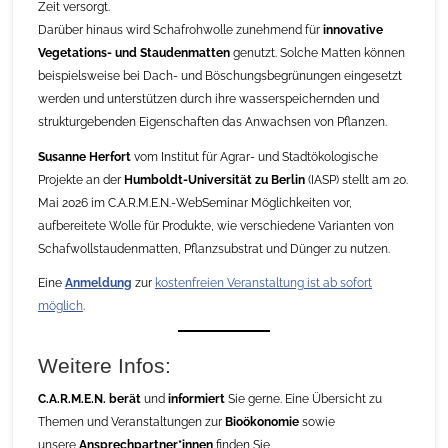
Zeit versorgt.
Darüber hinaus wird Schafrohwolle zunehmend für
innovative
Vegetations- und Staudenmatten
genutzt. Solche Matten können
beispielsweise bei Dach- und Böschungsbegrünungen eingesetzt
werden und unterstützen durch ihre wasser­speichernden und
strukturgebenden Eigenschaften das Anwachsen von Pflanzen.
Susanne Herfort
vom Institut für Agrar- und Stadtökologische
Projekte an der
Humboldt-Universität zu Berlin
(IASP) stellt am 20.
Mai 2026 im C.A.R.M.E.N.-WebSeminar Möglichkeiten vor,
aufbereitete Wolle für Produkte, wie verschiedene Varianten von
Schafwollstaudenmatten, Pflanzsubstrat und Dünger zu nutzen.
Eine
Anmeldung
zur
kostenfreien Veranstaltung ist ab sofort
möglich
.
Weitere Infos:
C.A.R.M.E.N. berät
und
informiert
Sie gerne. Eine Übersicht zu
Themen und Veranstaltungen zur
Bioökonomie
sowie
unsere
Ansprechpartner*innen
finden Sie