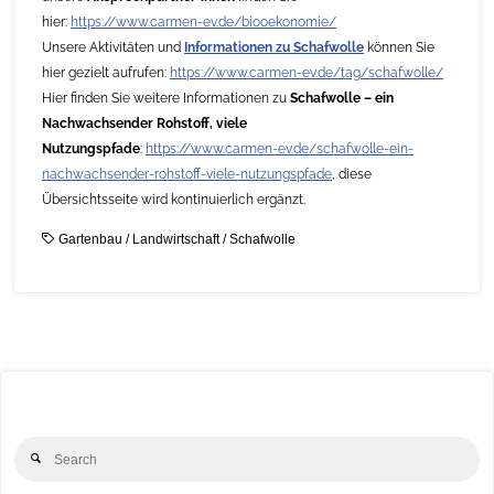
hier:
https://www.carmen-ev.de/biooekonomie/
Unsere Aktivitäten und
Informationen zu Schafwolle
können Sie
hier gezielt aufrufen:
https://www.carmen-ev.de/tag/schafwolle/
Hier finden Sie weitere Informationen zu
Schafwolle – ein
Nachwachsender Rohstoff, viele
Nutzungspfade
:
https://www.carmen-ev.de/schafwolle-ein-
nachwachsender-rohstoff-viele-nutzungspfade
, diese
Übersichtsseite wird kontinuierlich ergänzt.
Gartenbau
/
Landwirtschaft
/
Schafwolle
Se
Search
for