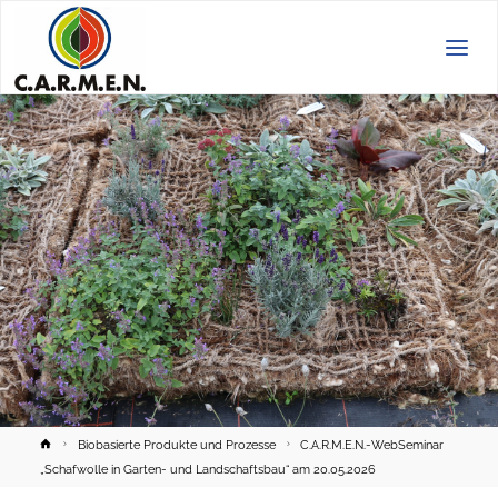
C.A.R.M.E.N.
e.V.
Home
Biobasierte Produkte und Prozesse
C.A.R.M.E.N.-WebSeminar
„Schafwolle in Garten- und Landschaftsbau“ am 20.05.2026