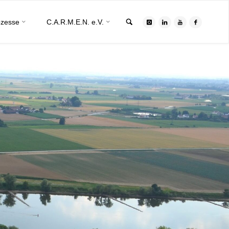
Search
ozesse
C.A.R.M.E.N. e.V.