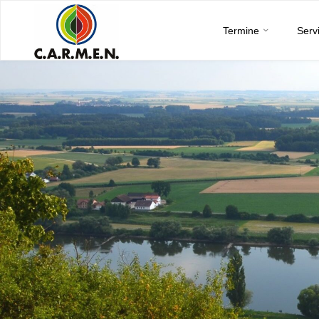
C.A.R.M.E.N.
Skip
e.V.
Termine
Serv
to
content