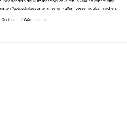
arbundesländern die Nutzungsmöglichkeiten. In Zukunft könnte eine
annten “Goldschatzes unter unseren Füßen” besser nutzbar machen.
e Geothermie
/
Wärmepumpe