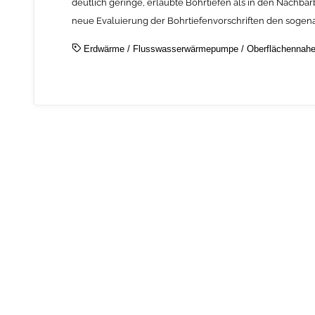
deutlich geringe, erlaubte Bohrtiefen als in den Nachb
neue Evaluierung der Bohrtiefenvorschriften den sogen
Erdwärme
/
Flusswasserwärmepumpe
/
Oberflächennah