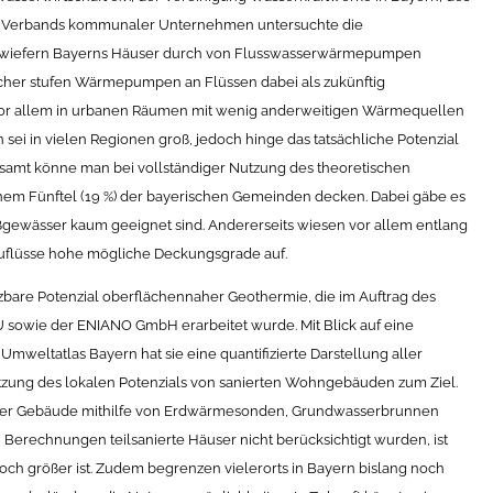
s Verbands kommunaler Unternehmen untersuchte die
inwiefern Bayerns Häuser durch von Flusswasserwärmepumpen
cher stufen Wärmepumpen an Flüssen dabei als zukünftig
vor allem in urbanen Räumen mit wenig anderweitigen Wärmequellen
 sei in vielen Regionen groß, jedoch hinge das tatsächliche Potenzial
gesamt könne man bei vollständiger Nutzung des theoretischen
em Fünftel (19 %) der bayerischen Gemeinden decken. Dabei gäbe es
eßgewässer kaum geeignet sind. Andererseits wiesen vor allem entlang
Zuflüsse hohe mögliche Deckungsgrade auf.
zbare Potenzial oberflächennaher Geothermie, die im Auftrag des
 sowie der ENIANO GmbH erarbeitet wurde. Mit Blick auf eine
mweltatlas Bayern hat sie eine quantifizierte Darstellung aller
tzung des lokalen Potenzials von sanierten Wohngebäuden zum Ziel.
te der Gebäude mithilfe von Erdwärmesonden, Grundwasserbrunnen
Berechnungen teilsanierte Häuser nicht berücksichtigt wurden, ist
och größer ist. Zudem begrenzen vielerorts in Bayern bislang noch