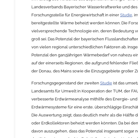
Landesverbands Bayerischer Wasserkraftwerke und de
Forschungsstelle für Energiewirtschaft in einer
Studie
, 
bereitgestellte Wärme beheizt werden können. Die Fors
vielversprechende Technologie ein, deren Bedeutung 
groß sei. Das Potenzial der bayerischen Flusslandschaften
von vielen regional unterschiedlichen Faktoren ab. Ins
Potenzial den ganzjährigen Wärmebedarf von nahezu ein
auf der einerseits Regionen, die aufgrund fehlender Fli
der Donau, des Mains sowie die Einzugsgebiete großer 
Forschungsgegenstand der zweiten
Studie
ist das umset
Landesamts für Umwelt in Kooperation der TUM, der FAU
verbesserte Erdwärmeanalyse mithilfe des Energie- und U
Erdwärmesysteme für eine erste, überschlägige Einschä
Die Auswertung zeigt, dass deutlich mehr als die Hälf
oder Erdkollektoren beheizt werden könnten. Da bei den 
davon auszugehen, dass das Potenzial insgesamt sogar n