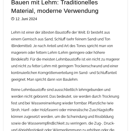
Bauen mit Lehm: Traditionelles
Material, moderne Verwendung
12. Juni 2024
Lehm ist einer der ältesten Baustoffe der Welt. Er besteht aus
einem Gemisch aus Sand, Schluff (sehr feinem Sand) und Ton
(Bindemittel). Je nach Anteil und Art des Tones spricht man von
magerem oder fettem Lehm (Lehm geringere oder höhere
Bindekraft). Für die meisten Lehmbaustoffe ist ein nicht zu magerer
und nicht zu fetter Lehm mit geringem Trockenschwund und einer
kontinuierlichen Korngrößenverteilung im Sand- und Schluffanteil
geeignet. Man spricht dann von Baulehm.
Reine Lehmbaustoffe sind ausschließlich lehmgebunden und
werden nicht gebrannt. Das bedeutet, sie werden durch Trocknung
fest und bei Wassereinwirkung wieder formbar. Pflanzliche (wie
Stroh, Hanf- oder Holzfasern) oder mineralische Zuschlagstoffe
können zugesetzt werden, um die Schwindung und Rissbildung
sowie die Wasserempfindlichkeit zu verringern, die Zug-, Druck-
und Abriebfestigkeit oder Wärmedämmung zu erhöhen oder die