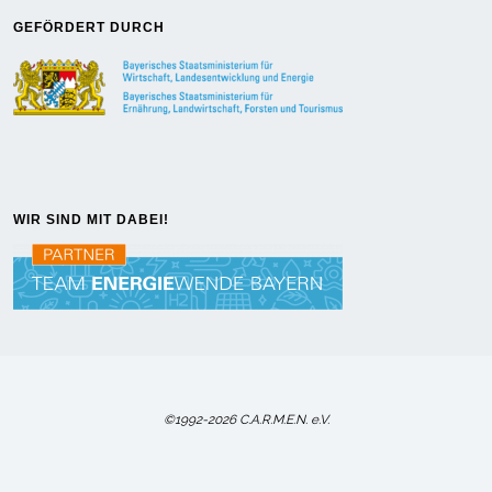
GEFÖRDERT DURCH
WIR SIND MIT DABEI!
©1992-2026 C.A.R.M.E.N. e.V.