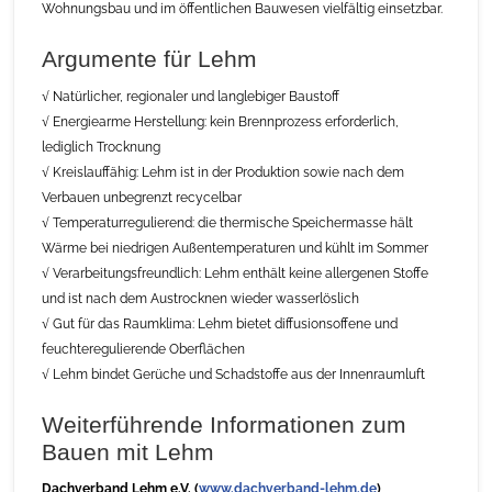
Wohnungsbau und im öffentlichen Bauwesen vielfältig einsetzbar.
Argumente für Lehm
√ Natürlicher, regionaler und langlebiger Baustoff
√ Energiearme Herstellung: kein Brennprozess erforderlich,
lediglich Trocknung
√ Kreislauffähig: Lehm ist in der Produktion sowie nach dem
Verbauen unbegrenzt recycelbar
√ Temperaturregulierend: die thermische Speichermasse hält
Wärme bei niedrigen Außentemperaturen und kühlt im Sommer
√ Verarbeitungsfreundlich: Lehm enthält keine allergenen Stoffe
und ist nach dem Austrocknen wieder wasserlöslich
√ Gut für das Raumklima: Lehm bietet diffusionsoffene und
feuchteregulierende Oberflächen
√ Lehm bindet Gerüche und Schadstoffe aus der Innenraumluft
Weiterführende Informationen zum
Bauen mit Lehm
Dachverband Lehm e.V. (
www.dachverband-lehm.de
)