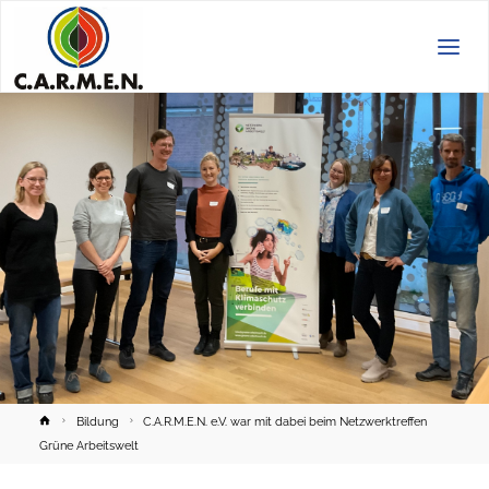
C.A.R.M.E.N.
e.V.
Home
Bildung
C.A.R.M.E.N. e.V. war mit dabei beim Netzwerktreffen
Grüne Arbeitswelt