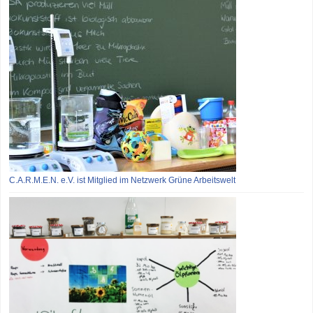
C.A.R.M.E.N. e.V. ist Mitglied im Netzwerk Grüne Arbeitswelt