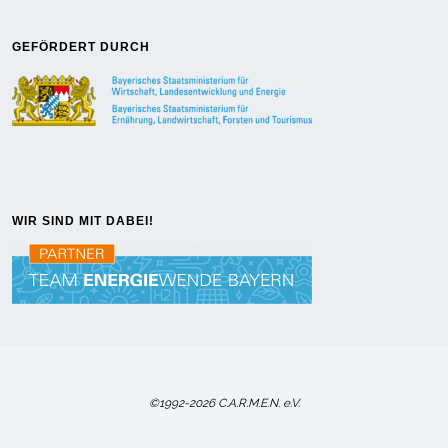
GEFÖRDERT DURCH
WIR SIND MIT DABEI!
©1992-2026 C.A.R.M.E.N. e.V.