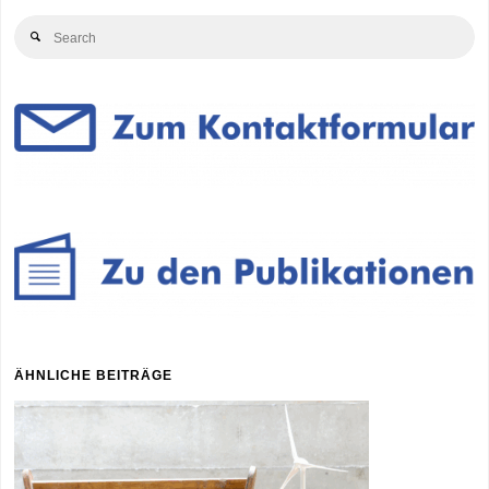
Se
Search
for
ÄHNLICHE BEITRÄGE