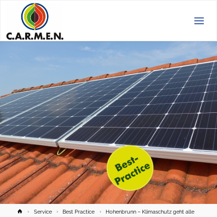
C.A.R.M.E.N.
e.V.
Home
Service
Best Practice
Hohenbrunn – Klimaschutz geht alle