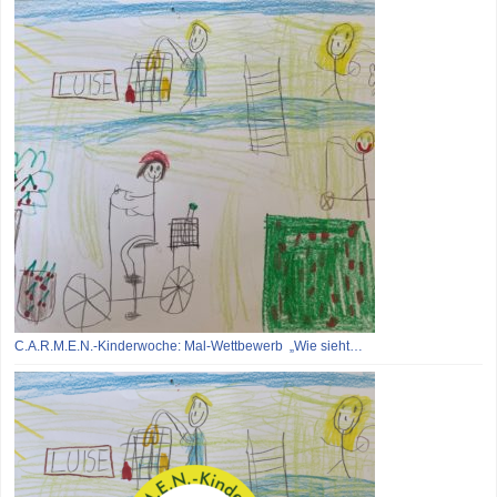
C.A.R.M.E.N.-Kinderwoche: Mal-Wettbewerb „Wie sieht…