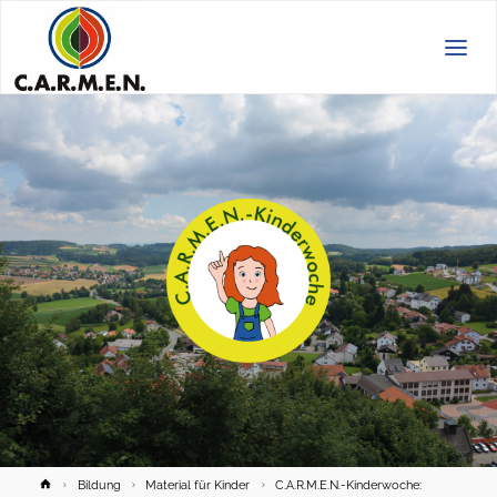
C.A.R.M.E.N.
e.V.
Home
Bildung
Material für Kinder
C.A.R.M.E.N.-Kinderwoche: