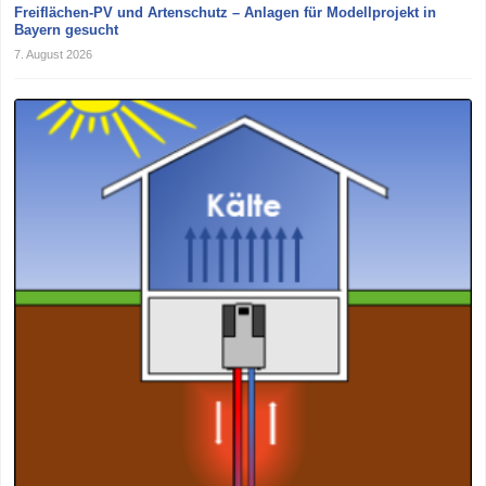
Freiflächen-PV und Artenschutz – Anlagen für Modellprojekt in
Bayern gesucht
7. August 2026