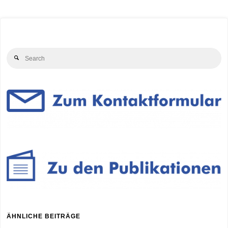
Se
Search
for
ÄHNLICHE BEITRÄGE