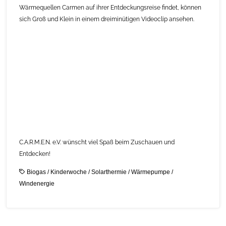
Wärmequellen Carmen auf ihrer Entdeckungsreise findet, können
sich Groß und Klein in einem dreiminütigen Videoclip ansehen.
C.A.R.M.E.N. e.V. wünscht viel Spaß beim Zuschauen und
Entdecken!
Biogas
/
Kinderwoche
/
Solarthermie
/
Wärmepumpe
/
Windenergie