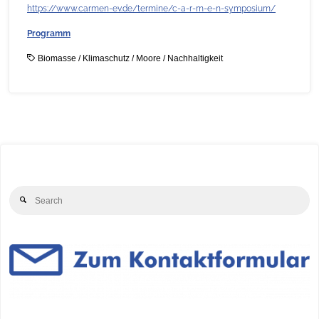
https://www.carmen-ev.de/termine/c-a-r-m-e-n-symposium/
Programm
Biomasse
/
Klimaschutz
/
Moore
/
Nachhaltigkeit
Se
Search
for