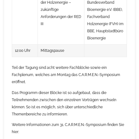
der Holzenergie –
Bundesverband
zukünftige
Bioenergie e.V. (BBE),
Anforderungen der RED
Fachverband
III
Holzenergie (FVH) im
BBE, Hauptstadtbüro
Bioenergie
12:00 Uhr
Mittagspause
Teil der Tagung sind acht weitere Fachblöcke sowie ein
Fachplenum, welches am Montag das C.A.R.M.E.N.-Symposium
eröffnet.
Das Programm dieser Blöcke ist so aufgebaut, dass die
Teilnehmenden zwischen den einzelnen Vorträgen wechseln
können. So ist es möglich, sich über unterschiedliche
Themenbereiche zu informieren.
Weitere Informationen zum 31. C.A.R.M.E.N.-Symposium finden Sie
hier: