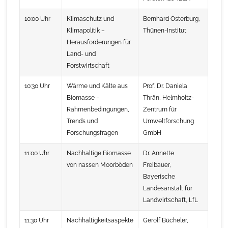
10:00 Uhr
Klimaschutz und
Bernhard Osterburg,
Klimapolitik –
Thünen-Institut
Herausforderungen für
Land- und
Forstwirtschaft
10:30 Uhr
Wärme und Kälte aus
Prof. Dr. Daniela
Biomasse –
Thrän, Helmholtz-
Rahmenbedingungen,
Zentrum für
Trends und
Umweltforschung
Forschungsfragen
GmbH
11:00 Uhr
Nachhaltige Biomasse
Dr. Annette
von nassen Moorböden
Freibauer,
Bayerische
Landesanstalt für
Landwirtschaft, LfL
11:30 Uhr
Nachhaltigkeitsaspekte
Gerolf Bücheler,