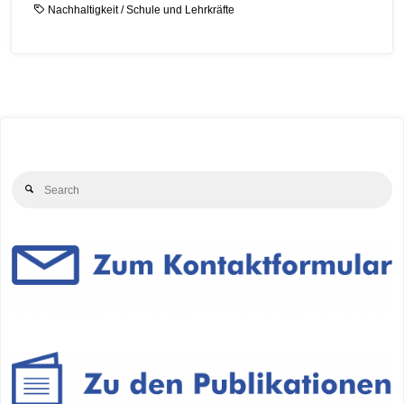
Nachhaltigkeit
/
Schule und Lehrkräfte
Se
Search
for