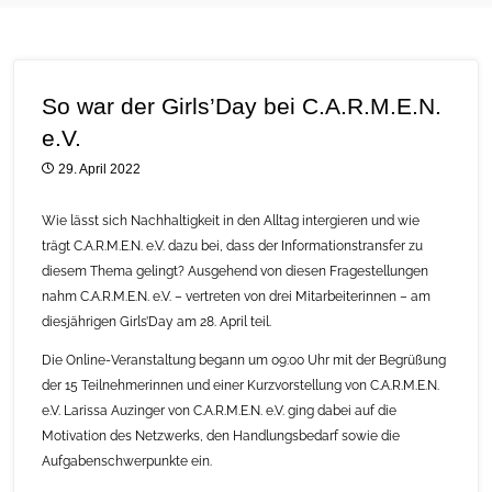
So war der Girls’Day bei C.A.R.M.E.N.
e.V.
29. April 2022
Wie lässt sich Nachhaltigkeit in den Alltag intergieren und wie
trägt C.A.R.M.E.N. e.V. dazu bei, dass der Informationstransfer zu
diesem Thema gelingt? Ausgehend von diesen Fragestellungen
nahm C.A.R.M.E.N. e.V. – vertreten von drei Mitarbeiterinnen – am
diesjährigen Girls’Day am 28. April teil.
Die Online-Veranstaltung begann um 09:00 Uhr mit der Begrüßung
der 15 Teilnehmerinnen und einer Kurzvorstellung von C.A.R.M.E.N.
e.V. Larissa Auzinger von C.A.R.M.E.N. e.V. ging dabei auf die
Motivation des Netzwerks, den Handlungsbedarf sowie die
Aufgabenschwerpunkte ein.