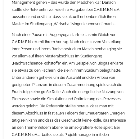
Management gehen – das wurde den Mädchen klar. Danach
stellte die Referentin vor, wie ihre Aufgaben bei C.A.R.M.E.N. e.V.
aussehen und erzählte, dass sie aktuell nebenberuflich ihren
Master im Studiengang „Wirtschaftsingenieurwesen“ macht.
Nach einer Pause mit Augenyoga startete Jasmin Gleich von
C.A.R.M.E.N. e.V. mit ihrem Vortrag. Nach einer kurzen Vorstellung
ihrer Person und ihrem Bachelorstudium Maschinenbau ging sie
vor allem auf ihren Masterabschluss im Studiengang
„Nachwachsende Rohstoffe“ ein. Am Beispiel von Biogas erklärte
sie etwas zu den Fächern, die sie in ihrem Studium belegt hatte.
Unter anderem gehe es um die Auswahl und den Anbau von
geeigneten Pflanzen, in diesem Zusammenhang spiele auch die
Fruchtfolge eine große Rolle. Auch die energetische Nutzung von
Biomasse sowie die Simulation und Optimierung des Prozesses
werden gelehrt. Die Referentin stellte heraus, dass man mit
diesem Abschluss in fast allen Feldern der Erneuerbaren Energien
tätig sein kann und dass das Geschlecht keine Rolle, das Interesse
an den Themenfeldern aber eine umso größere Rolle spielt. Bei
C.A.R.M.E.N. e.V. arbeitet sie als Projektmanagerin mit den