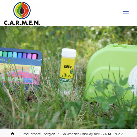
C.A.R.M.E.N.
e.V.
Home
Erneuerbare Energien
So war der Girls’Day bei C.A.R.M.E.N. e.V.