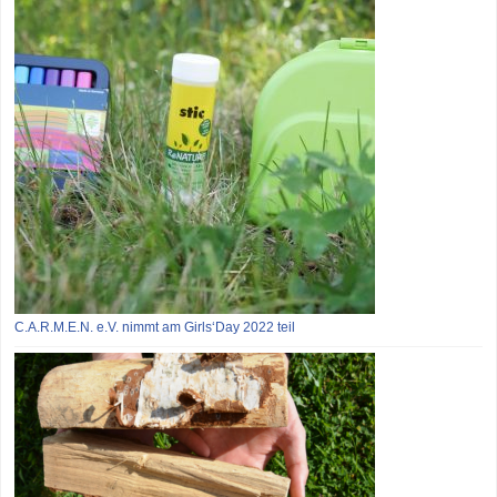
C.A.R.M.E.N. e.V. nimmt am Girls‘Day 2022 teil