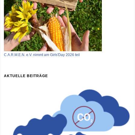
C.A.R.M.E.N. e.V. nimmt am Girls'Day 2026 teil
AKTUELLE BEITRÄGE