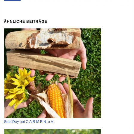
ÄHNLICHE BEITRÄGE
Girls’Day bei C.A.R.M.E.N. e.V.