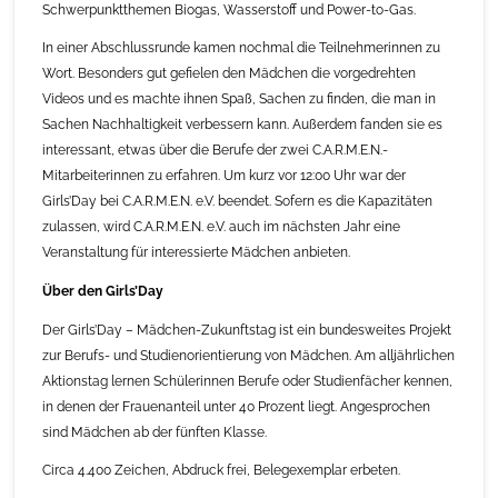
Schwerpunktthemen Biogas, Wasserstoff und Power-to-Gas.
In einer Abschlussrunde kamen nochmal die Teilnehmerinnen zu
Wort. Besonders gut gefielen den Mädchen die vorgedrehten
Videos und es machte ihnen Spaß, Sachen zu finden, die man in
Sachen Nachhaltigkeit verbessern kann. Außerdem fanden sie es
interessant, etwas über die Berufe der zwei C.A.R.M.E.N.-
Mitarbeiterinnen zu erfahren. Um kurz vor 12:00 Uhr war der
Girls’Day bei C.A.R.M.E.N. e.V. beendet. Sofern es die Kapazitäten
zulassen, wird C.A.R.M.E.N. e.V. auch im nächsten Jahr eine
Veranstaltung für interessierte Mädchen anbieten.
Über den Girls’Day
Der Girls’Day – Mädchen-Zukunftstag ist ein bundesweites Projekt
zur Berufs- und Studienorientierung von Mädchen. Am alljährlichen
Aktionstag lernen Schülerinnen Berufe oder Studienfächer kennen,
in denen der Frauenanteil unter 40 Prozent liegt. Angesprochen
sind Mädchen ab der fünften Klasse.
Circa 4.400 Zeichen, Abdruck frei, Belegexemplar erbeten.