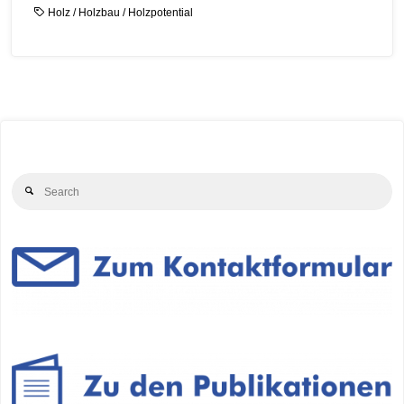
Holz
/
Holzbau
/
Holzpotential
Se
Search
for