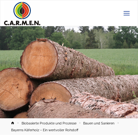
C.A.R.M.E.N.
e.V.
Home
Biobasierte Produkte und Prozesse
Bauen und Sanieren
Bayerns Käferholz – Ein wertvoller Rohstoff