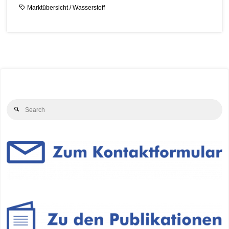
Marktübersicht
/
Wasserstoff
Se
Search
for