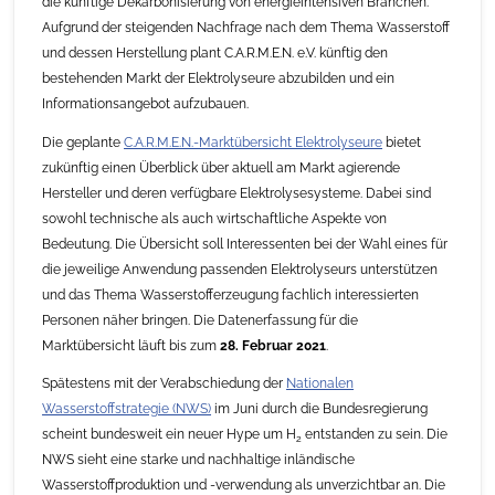
die künftige Dekarbonisierung von energieintensiven Branchen.
Aufgrund der steigenden Nachfrage nach dem Thema Wasserstoff
und dessen Herstellung plant C.A.R.M.E.N. e.V. künftig den
bestehenden Markt der Elektrolyseure abzubilden und ein
Informationsangebot aufzubauen.
Die geplante
C.A.R.M.E.N.-Marktübersicht Elektrolyseure
bietet
zukünftig einen Überblick über aktuell am Markt agierende
Hersteller und deren verfügbare Elektrolysesysteme. Dabei sind
sowohl technische als auch wirtschaftliche Aspekte von
Bedeutung. Die Übersicht soll Interessenten bei der Wahl eines für
die jeweilige Anwendung passenden Elektrolyseurs unterstützen
und das Thema Wasserstofferzeugung fachlich interessierten
Personen näher bringen. Die Datenerfassung für die
Marktübersicht läuft bis zum
28. Februar 2021
.
Spätestens mit der Verabschiedung der
Nationalen
Wasserstoffstrategie (NWS)
im Juni durch die Bundesregierung
scheint bundesweit ein neuer Hype um H
entstanden zu sein. Die
2
NWS sieht eine starke und nachhaltige inländische
Wasserstoffproduktion und -verwendung als unverzichtbar an. Die