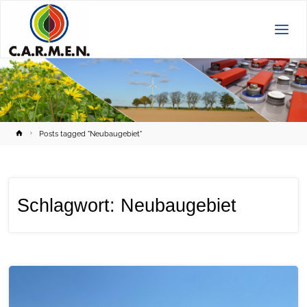
C.A.R.M.E.N.
e.V.
Home
Posts tagged "Neubaugebiet"
Schlagwort:
Neubaugebiet