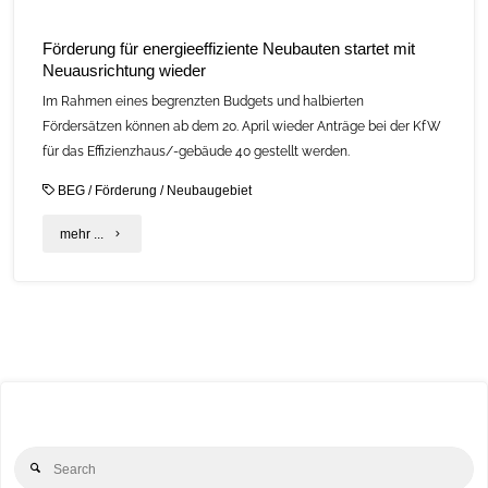
Förderung für energieeffiziente Neubauten startet mit
Neuausrichtung wieder
Im Rahmen eines begrenzten Budgets und halbierten
Fördersätzen können ab dem 20. April wieder Anträge bei der KfW
für das Effizienzhaus/-gebäude 40 gestellt werden.
BEG
/
Förderung
/
Neubaugebiet
"Förderung
mehr ...
für
energieeffiziente
Neubauten
startet
mit
Se
Neuausrichtung
Search
for