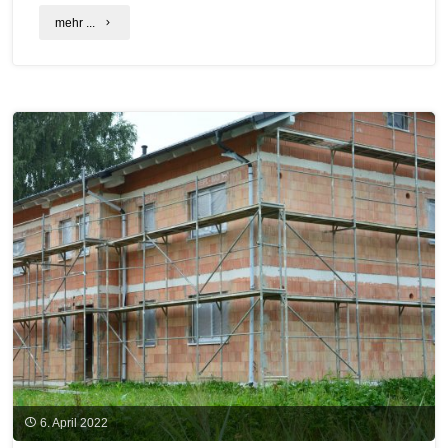
"Kalte
mehr ...
Nahwärme
in
Schrobenhausen
und
Königsmoos"
6. April 2022