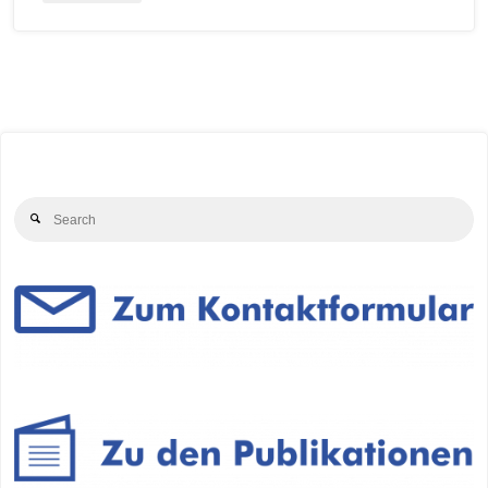
Se
Search
for