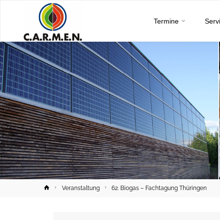
C.A.R.M.E.N.
Skip
e.V.
Termine
Serv
to
content
Home
Veranstaltung
62. Biogas – Fachtagung Thüringen