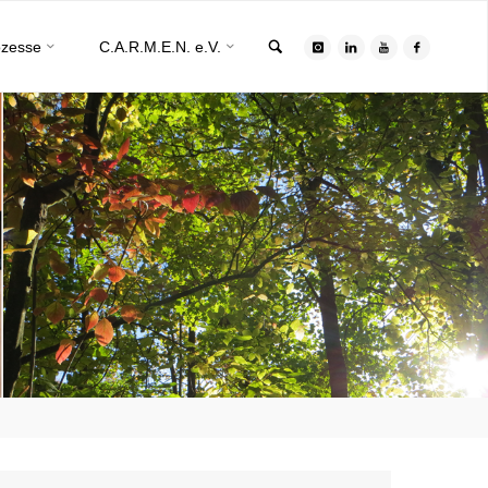
Search
ozesse
C.A.R.M.E.N. e.V.