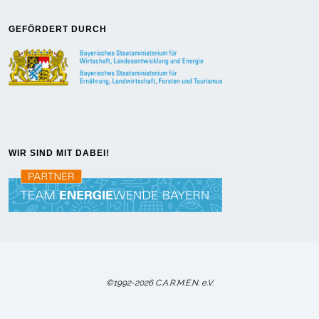
GEFÖRDERT DURCH
WIR SIND MIT DABEI!
©1992-2026 C.A.R.M.E.N. e.V.