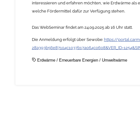
interessieren und erfahren möchten, wie Erdwärme als e
welche Fördermittel dafür zur Verfügung stehen.
Das WebSeminar findet am 24.09.2025 ab 16 Uhr statt.
Die Anmeldung erfolgt über Sewobe:
h
ttps://portal.c
28a393b56e87104c1037b17a064c0608&VER_ID=1254&S
Erdwärme
/
Erneuerbare Energien
/
Umweltwärme