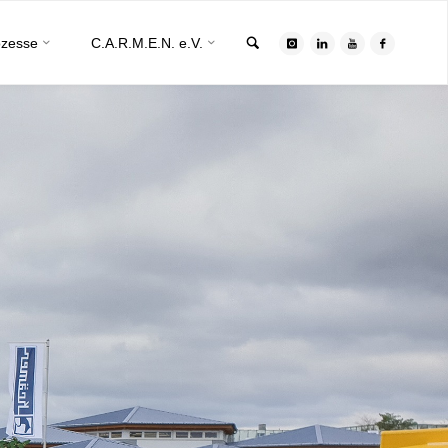
Search
ozesse
C.A.R.M.E.N. e.V.