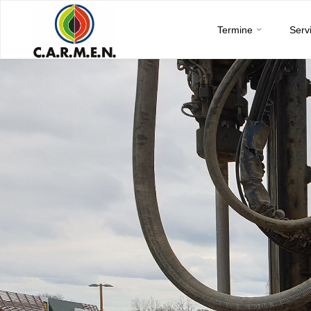
C.A.R.M.E.N.
Skip
e.V.
Termine
Serv
to
content