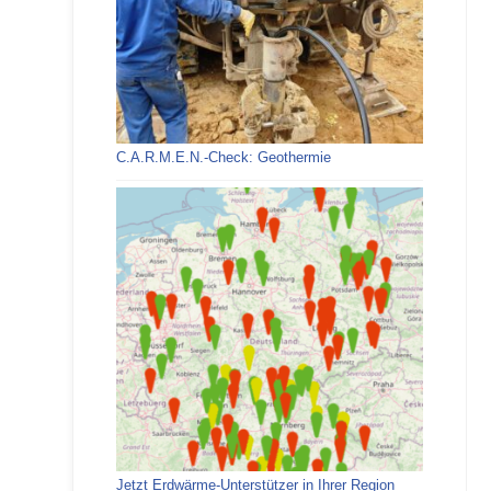
C.A.R.M.E.N.-Check: Geothermie
Jetzt Erdwärme-Unterstützer in Ihrer Region