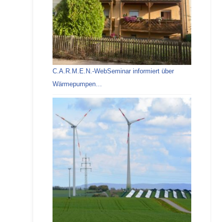
C.A.R.M.E.N.-WebSeminar informiert über
Wärmepumpen…