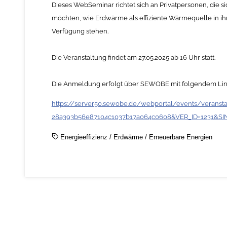
Dieses WebSeminar richtet sich an Privatpersonen, die s
möchten, wie Erdwärme als effiziente Wärmequelle in ih
Verfügung stehen.
Die Veranstaltung findet am 27.05.2025 ab 16 Uhr statt.
Die Anmeldung erfolgt über SEWOBE mit folgendem Lin
https://server50.sewobe.de/webportal/events/veran
28a393b56e87104c1037b17a064c0608&VER_ID=1231&S
Energieeffizienz
/
Erdwärme
/
Erneuerbare Energien