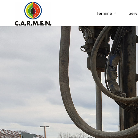
C.A.R.M.E.N.
Skip
e.V.
Termine
Serv
to
content