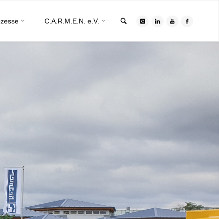
Search
ozesse
C.A.R.M.E.N. e.V.