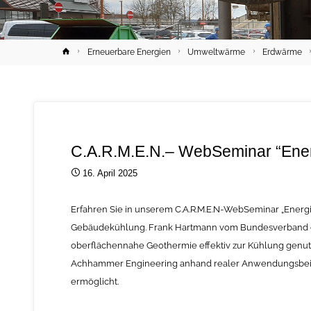
Home
Erneuerbare Energien
Umweltwärme
Erdwärme
C.A.R.M.E.N.– WebSeminar “Energ
16. April 2025
Erfahren Sie in unserem C.A.R.M.E.N-WebSeminar „Energi
Gebäudekühlung. Frank Hartmann vom Bundesverband der
oberflächennahe Geothermie effektiv zur Kühlung genu
Achhammer Engineering anhand realer Anwendungsbeisp
ermöglicht.