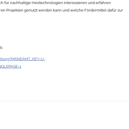
ich für nachhaltige Heiztechnologien interessieren und erfahren
ren Projekten genutzt werden kann und welche Fördermittel dafür zur
k:
staltung?MANDANT_KEY=U-
INGLEPAGE=1