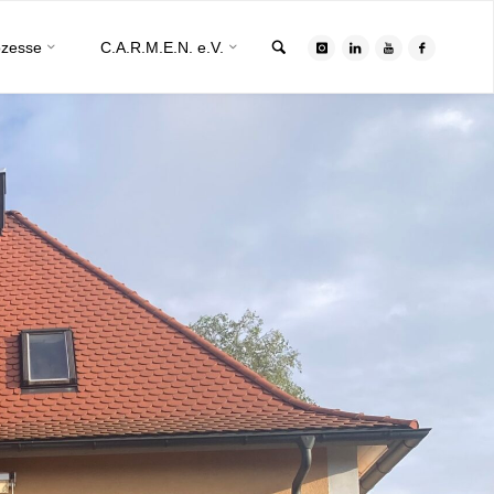
Search
ozesse
C.A.R.M.E.N. e.V.