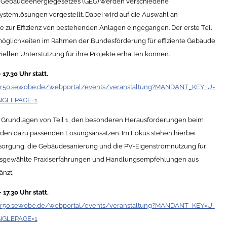
 Gebäudeenergiegesetzes (GEG) werden verschiedene
stemlösungen vorgestellt. Dabei wird auf die Auswahl an
zur Effizienz von bestehenden Anlagen eingegangen. Der erste Teil
möglichkeiten im Rahmen der Bundesförderung für effiziente Gebäude
ziellen Unterstützung für ihre Projekte erhalten können.
17.30 Uhr statt.
ver50.sewobe.de/webportal/events/veranstaltung?MANDANT_KEY=U-
INGLEPAGE=1
 Grundlagen von Teil 1, den besonderen Herausforderungen beim
en dazu passenden Lösungsansätzen. Im Fokus stehen hierbei
sorgung, die Gebäudesanierung und die PV-Eigenstromnutzung für
usgewählte Praxiserfahrungen und Handlungsempfehlungen aus
änzt.
17.30 Uhr statt.
ver50.sewobe.de/webportal/events/veranstaltung?MANDANT_KEY=U-
INGLEPAGE=1