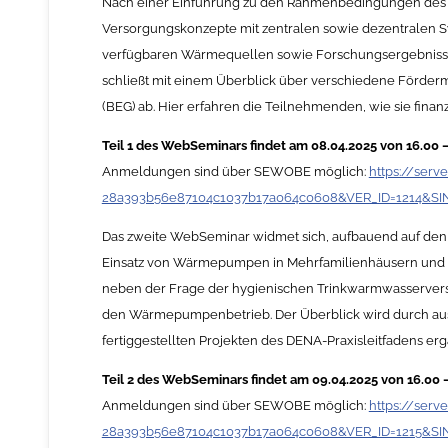
Nach einer Einführung zu den Rahmenbedingungen des
Versorgungskonzepte mit zentralen sowie dezentralen Sy
verfügbaren Wärmequellen sowie Forschungsergebnisse 
schließt mit einem Überblick über verschiedene Förder
(BEG) ab. Hier erfahren die Teilnehmenden, wie sie finan
Teil 1 des WebSeminars findet am 08.04.2025 von 16.00 – 
Anmeldungen sind über SEWOBE möglich:
https://ser
28a393b56e87104c1037b17a064c0608&VER_ID=1214&S
Das zweite WebSeminar widmet sich, aufbauend auf den
Einsatz von Wärmepumpen in Mehrfamilienhäusern und d
neben der Frage der hygienischen Trinkwarmwasserver
den Wärmepumpenbetrieb. Der Überblick wird durch a
fertiggestellten Projekten des DENA-Praxisleitfadens erg
Teil 2 des WebSeminars findet am 09.04.2025 von 16.00 – 
Anmeldungen sind über SEWOBE möglich:
https://ser
28a393b56e87104c1037b17a064c0608&VER_ID=1215&S