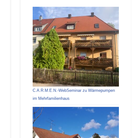
C.A.R.M.E.N.-WebSeminar zu Wärmepumpen
im Mehrfamilienhaus