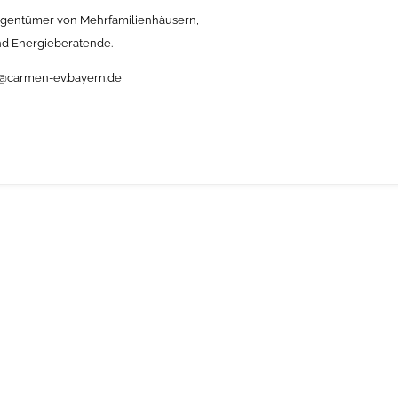
Eigentümer von Mehrfamilienhäusern,
d Energieberatende.
erl@carmen-ev.bayern.de