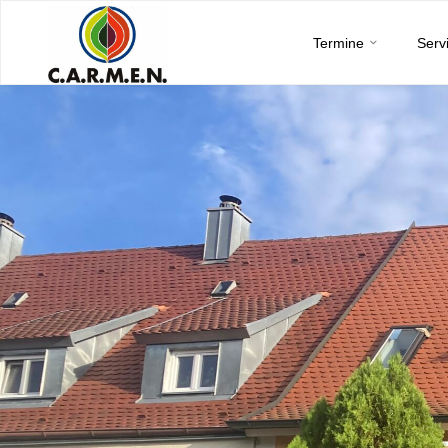
C.A.R.M.E.N.
Skip
e.V.
Termine
Serv
to
content